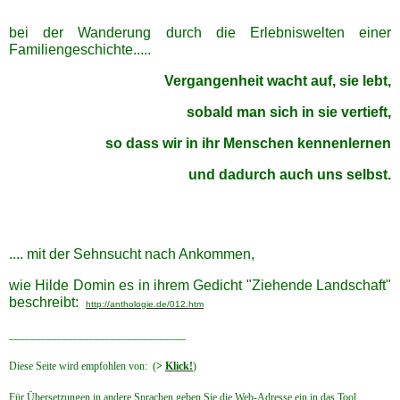
Genealogie
bei der Wanderung durch die Erlebniswelten einer
Familiengeschichte.....
WOLHYNIEN spezial
Vergangenheit wacht auf, sie lebt,
sobald man sich in sie vertieft,
historische Publikationen
so dass wir in ihr Menschen kennenlernen
und dadurch auch uns selbst.
LWW Weichsel Warthe
Heimat GALIZIEN
.... mit der
Sehnsucht nach Ankommen,
UKRAINE
wie Hilde Domin es in ihrem Gedicht "Ziehende Landschaft"
beschreibt:
http://anthologie.de/012.htm
CHOLMERLAND
_________________________________
Diese Seite wird empfohlen von: (
>
Klick!
)
Heimat PFALZ
Für Übersetzungen in andere Sprachen geben Sie die Web-Adresse ein in das Tool