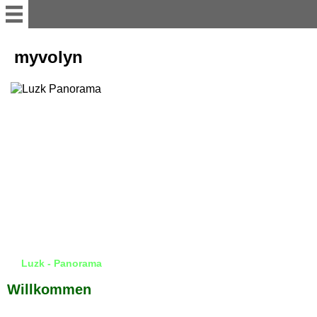
myvolyn
myvolyn
AKTUELLES
Reise-Impressionen 2016
Reise-Impressionen 2017
Reise-Impressionen 2018
Reise-Impressionen 2019
Luzk - Panorama
Willkommen
Heimat WOLHYNIEN