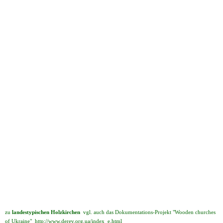
zu
landestypischen Holzkirchen
vgl. auch das Dokumentations-Projekt "Wooden churches
of Ukraine"
http://www.derev.org.ua/index_e.html