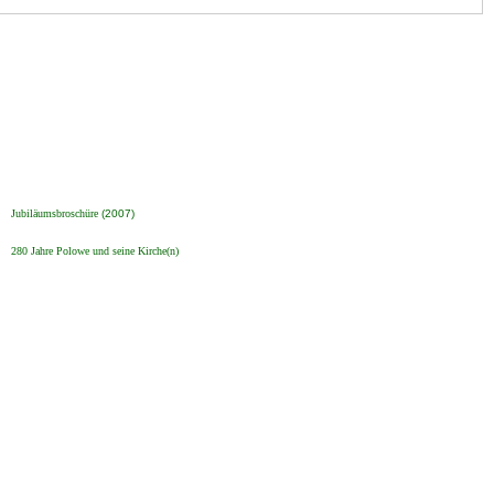
späte Kriegsfolgen
G&auml;stebuch (3)
Kontakt (4)
Jubiläumsbroschüre
(2007)
Impressum
280 Jahre Polowe und seine Kirche(n)
Sitemap (10)
Datenschutz
Referenzen