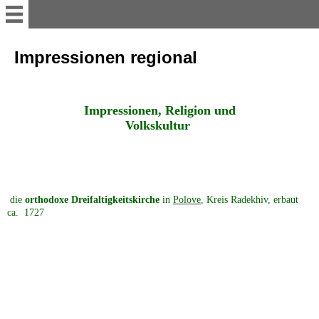
myvolyn
Impressionen regional
AKTUELLES
Impressionen, Religion und
Volkskultur
Reise-Impressionen 2016
Reise-Impressionen 2017
die
orthodoxe Dreifaltigkeitskirche
in
Polove
, Kreis Radekhiv, erbaut
ca. 1727
Reise-Impressionen 2018
Reise-Impressionen 2019
Heimat WOLHYNIEN