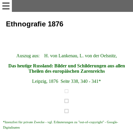
myvolyn
Ethnografie 1876
AKTUELLES
Reise-Impressionen 2016
Auszug aus: H. von Lankenau, L. von der Oelsnitz,
Das heutige Russland: Bilder und Schilderungen aus allen
Theilen des europäischen Zarenreichs
Reise-Impressionen 2017
Leipzig, 1876 Seite 338, 340 - 341*
Reise-Impressionen 2018
Reise-Impressionen 2019
*lizenzfrei für private Zwecke - vgl. Erläuterungen zu "out-of-copyright" - Google-
Heimat WOLHYNIEN
Digitalisaten