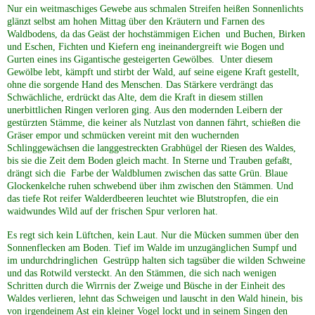
Nur ein weitmaschiges Gewebe aus schmalen Streifen heißen Sonnenlichts
glänzt selbst am hohen Mittag über den Kräutern und Farnen des
Waldbodens, da das Geäst der hochstämmigen Eichen und Buchen, Birken
und Eschen, Fichten und Kiefern eng ineinandergreift wie Bogen und
Gurten eines ins Gigantische gesteigerten Gewölbes. Unter diesem
Gewölbe lebt, kämpft und stirbt der Wald, auf seine eigene Kraft gestellt,
ohne die sorgende Hand des Menschen. Das Stärkere verdrängt das
Schwächliche, erdrückt das Alte, dem die Kraft in diesem stillen
unerbittlichen Ringen verloren ging. Aus den modernden Leibern der
gestürzten Stämme, die keiner als Nutzlast von dannen fährt, schießen die
Gräser empor und schmücken vereint mit den wuchernden
Schlinggewächsen die langgestreckten Grabhügel der Riesen des Waldes,
bis sie die Zeit dem Boden gleich macht. In Sterne und Trauben gefaßt,
drängt sich die Farbe der Waldblumen zwischen das satte Grün. Blaue
Glockenkelche ruhen schwebend über ihm zwischen den Stämmen. Und
das tiefe Rot reifer Walderdbeeren leuchtet wie Blutstropfen, die ein
waidwundes Wild auf der frischen Spur verloren hat.
Es regt sich kein Lüftchen, kein Laut. Nur die Mücken summen über den
Sonnenflecken am Boden. Tief im Walde im unzugänglichen Sumpf und
im undurchdringlichen Gestrüpp halten sich tagsüber die wilden Schweine
und das Rotwild versteckt. An den Stämmen, die sich nach wenigen
Schritten durch die Wirrnis der Zweige und Büsche in der Einheit des
Waldes verlieren, lehnt das Schweigen und lauscht in den Wald hinein, bis
von irgendeinem Ast ein kleiner Vogel lockt und in seinem Singen den