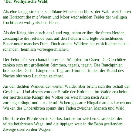
"Der Wolhynische Wald.
Als eine langgestreckte, stahlblaue Mauer umschließt der Wald weit hinten
am Horizont die mit Wiesen und Moor wechselnden Felder der welligen
fruchtbaren wolhynischen Ebene.
Als der Krieg hier durch das Land zog, nahm er ihm die fetten Herden,
zerstampfte die reifende Saat auf den Feldern und legte vernichtendes
Feuer unter manches Dach. Doch an den Wäldern hat er sich ohne sie zu
schänden, heimlich vorbeigeschlichen.
Der Feind hält verschanzt hinter den Sümpfen im Osten. Die Geschütze
zanken sich mit grollenden Stimmen, tagaus, tagein. Die Rauchpinien
brennender Dörfer hängen des Tags am Himmel, in den der Brand des
Nachts blutrotes Leuchten zeichnet.
An den dichten Wänden der weiten Wälder aber bricht sich der Schall der
Geschütze. Und abseits von der Straße der Kolonnen im Walde erscheint
der mörderische Kampf der Völker bis weit hinten nach Asien
zurückgedrängt, und nur die mit Scheu gepaarte Hingabe an das Leben und
Wirken des Unberührten spinnt ihre Fäden zwischen Mensch und Wald.
Die Hufe der Pferde versinken fast lautlos im weichen Grasboden der
selten befahrenen Wege, und die üppigen weit in die Bahn greifenden
Zweige streifen den Wagen.