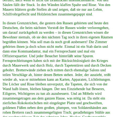
berührt, auch wenn er nicht die Brandfackel hineinschleuderte. Von den
Säulen fällt der Stuck. In den Wänden klaffen Spalte und Risse. Von den
Mauern blättern große Stellen ab und zeigen, daß sie nur aus Lehm,
Schilfrohrgeflecht und Holzleistchen zusammengepappt sind.
In diesen Grenzstrichen, die gestern den Russen gehörten und heute den
Deutschen, die beim nächsten Vorstoß der Russen wieder verlorengehen,
um darauf zurückgeholt zu werden – in diesen Grenzstrichen wissen die
Bewohner niemals, ob sie den nächsten Tag noch in ihren eigenen Räumen
begrüßen können. Was soll man da noch groß ausbessern! Die Zimmer
gehörten ihnen ja doch schon nicht mehr. Einmal ist ein Stab darin und
dann eine Kommandantur, mal ein Fernsprechamt und mal ein
Offiziersquartier. Und jeder Besucher hinterläßt seine Spuren.
Fernsprechleitungen haben sich mit der Rücksichtslosigkeit des Krieges
durch Mauerwerk und durch Holz, durch Tapetentüren und durch Decken
gebohrt. Bretterwände ziehen sich mitten durch ehemalige Salons und
teilen Verschläge ab, hinter denen Betten stehen. Jeder, der auszieht, reißt
wieder ab, was er mitnehmen kann an Karten, Apparaten, Lichtleitungen.
Die Löcher und Risse bleiben unverputzt, die Tapeten, die sich von der
Wand halb lösten, bleiben hängen. Der neu Einziehende hat Besseres,
Eiligeres, Wichtigeres zu tun als auzubessern. Und an Möbeln wird
zusammengetragen aus dem ganzen Hause, was nötig ist. Da steht ein
zierliches Rokokotischchen mit eingelegter Platte und geschweiften,
goldenen Füßen neben dem großen, plumpen, von Soldatenhänden aus
rohen Brettern rasch zusammengefügten Tisch; geradlehnigen Stühle aus