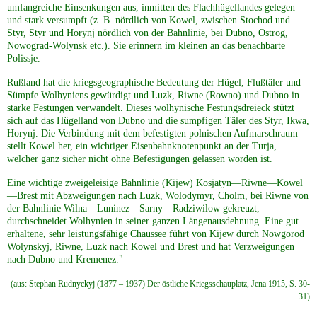
umfangreiche Einsenkungen aus, inmitten des Flachhügellandes gelegen
und stark versumpft (z. B. nördlich von Kowel, zwischen Stochod und
Styr, Styr und Horynj nördlich von der Bahnlinie, bei Dubno, Ostrog,
Nowograd-Wolynsk etc.). Sie erinnern im kleinen an das benachbarte
Polissje.
Rußland hat die kriegsgeographische Bedeutung der Hügel, Flußtäler und
Sümpfe Wolhyniens gewürdigt und Luzk, Riwne (Rowno) und Dubno in
starke Festungen verwandelt. Dieses wolhynische Festungsdreieck stützt
sich auf das Hügelland von Dubno und die sumpfigen Täler des Styr, Ikwa,
Horynj. Die Verbindung mit dem befestigten polnischen Aufmarschraum
stellt Kowel her, ein wichtiger Eisenbahnknotenpunkt an der Turja,
welcher ganz sicher nicht ohne Befestigungen gelassen worden ist.
Eine wichtige zweigeleisige Bahnlinie (Kijew) Kosjatyn—Riwne—Kowel
—Brest mit Abzweigungen nach Luzk, Wolodymyr, Cholm, bei Riwne von
der Bahnlinie Wilna—Luninez—Sarny—Radziwilow gekreuzt,
durchschneidet Wolhynien in seiner ganzen Längenausdehnung. Eine gut
erhaltene, sehr leistungsfähige Chaussee führt von Kijew durch Nowgorod
Wolynskyj, Riwne, Luzk nach Kowel und Brest und hat Verzweigungen
nach Dubno und Kremenez."
(aus: Stephan Rudnyckyj (1877 – 1937) Der östliche Kriegsschauplatz, Jena 1915, S. 30-
31)