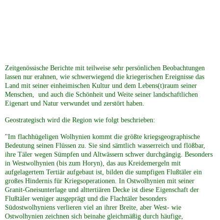
späte Kriegsfolgen
G&auml;stebuch (3)
Zeitgenössische Berichte mit teilweise sehr persönlichen Beobachtungen
lassen nur erahnen, wie schwerwiegend die kriegerischen Ereignisse das
Kontakt (4)
Land mit seiner einheimischen Kultur und dem Lebens(t)raum seiner
Menschen, und auch die Schönheit und Weite seiner landschaftlichen
Eigenart und Natur verwundet und zerstört haben.
Impressum
Geostrategisch wird die Region wie folgt beschrieben:
Sitemap (10)
"Im flachhügeligen Wolhynien kommt die größte kriegsgeographische
Bedeutung seinen Flüssen zu. Sie sind sämtlich wasserreich und flößbar,
ihre Täler wegen Sümpfen und Altwässern schwer durchgängig. Besonders
Datenschutz
in Westwolhynien (bis zum Horyn), das aus Kreidemergeln mit
aufgelagertem Tertiär aufgebaut ist, bilden die sumpfigen Flußtäler ein
großes Hindernis für Kriegsoperationen. In Ostwolhynien mit seiner
Granit-Gneisunterlage und alttertiären Decke ist diese Eigenschaft der
Referenzen
Flußtäler weniger ausgeprägt und die Flachtäler besonders
Südostwolhyniens verlieren viel an ihrer Breite, aber West- wie
Ostwolhynien zeichnen sich beinahe gleichmäßig durch häufige,