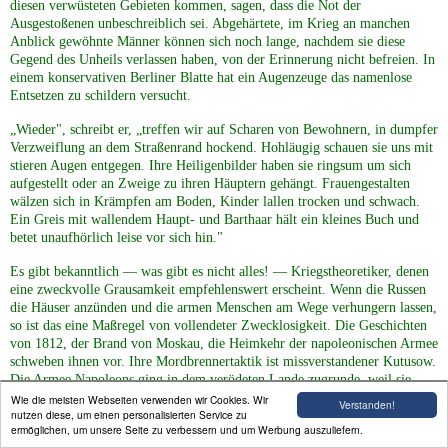
diesen verwüsteten Gebieten kommen, sagen, dass die Not der
Ausgestoßenen unbeschreiblich sei. Abgehärtete, im Krieg an manchen
Anblick gewöhnte Männer können sich noch lange, nachdem sie diese
Gegend des Unheils verlassen haben, von der Erinnerung nicht befreien. In
einem konservativen Berliner Blatte hat ein Augenzeuge das namenlose
Entsetzen zu schildern versucht.
„Wieder", schreibt er, „treffen wir auf Scharen von Bewohnern, in dumpfer
Verzweiflung an dem Straßenrand hockend. Hohläugig schauen sie uns mit
stieren Augen entgegen. Ihre Heiligenbilder haben sie ringsum um sich
aufgestellt oder an Zweige zu ihren Häuptern gehängt. Frauengestalten
wälzen sich in Krämpfen am Boden, Kinder lallen trocken und schwach.
Ein Greis mit wallendem Haupt- und Barthaar hält ein kleines Buch und
betet unaufhörlich leise vor sich hin."
Es gibt bekanntlich — was gibt es nicht alles! — Kriegstheoretiker, denen
eine zweckvolle Grausamkeit empfehlenswert erscheint. Wenn die Russen
die Häuser anzünden und die armen Menschen am Wege verhungern lassen,
so ist das eine Maßregel von vollendeter Zwecklosigkeit. Die Geschichten
von 1812, der Brand von Moskau, die Heimkehr der napoleonischen Armee
schweben ihnen vor. Ihre Mordbrennertaktik ist missverstandener Kutusow.
Die Armee Napoleons ging in dem verödeten Lande zugrunde, weil sie
noch keine Rückwegssicherung durch Eisenbahnen, keine Gulaschkanonen
Wie die meisten Webseiten verwenden wir Cookies. Wir
Verstanden!
nutzen diese, um einen personalisierten Service zu
und nicht die Organisation des deutschen Heeres besaß. Heute zerschlägt
ermöglichen, um unsere Seite zu verbessern und um Werbung auszuliefern.
man mit den Aushungerungsmitteln nur das unglückliche Volk."