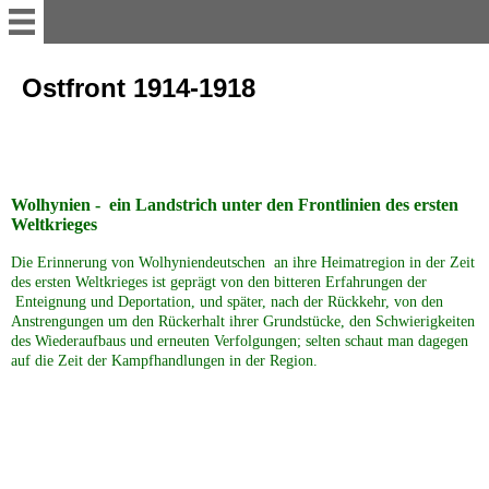
myvolyn
Ostfront 1914-1918
AKTUELLES
Reise-Impressionen 2016
Wolhynien - ein Landstrich unter den Frontlinien des ersten
Weltkrieges
Die Erinnerung von Wolhyniendeutschen an ihre Heimatregion in der Zeit
Reise-Impressionen 2017
des ersten Weltkrieges ist geprägt von den bitteren Erfahrungen der
Enteignung und Deportation, und später, nach der Rückkehr, von den
Anstrengungen um den Rückerhalt ihrer Grundstücke, den Schwierigkeiten
Reise-Impressionen 2018
des Wiederaufbaus und erneuten Verfolgungen; selten schaut man dagegen
auf die Zeit der Kampfhandlungen in der Region.
Reise-Impressionen 2019
Heimat WOLHYNIEN