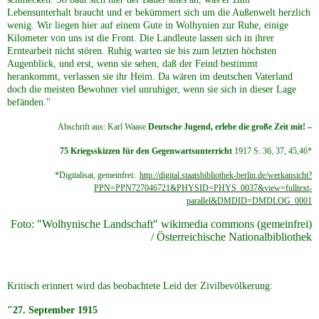
Lebensunterhalt braucht und er bekümmert sich um die Außenwelt herzlich
wenig. Wir liegen hier auf einem Gute in Wolhynien zur Ruhe, einige
Kilometer von uns ist die Front. Die Landleute lassen sich in ihrer
Erntearbeit nicht stören. Ruhig warten sie bis zum letzten höchsten
Augenblick, und erst, wenn sie sehen, daß der Feind bestimmt
herankommt, verlassen sie ihr Heim. Da wären im deutschen Vaterland
doch die meisten Bewohner viel unruhiger, wenn sie sich in dieser Lage
befänden."
Abschrift aus: Karl Waase
Deutsche Jugend, erlebe die große Zeit mit! –
75 Kriegsskizzen für den Gegenwartsunterricht
1917 S. 36, 37, 45,46*
*Digitalisat, gemeinfrei:
http://digital.staatsbibliothek-berlin.de/werkansicht?
PPN=PPN727046721&PHYSID=PHYS_0037&view=fulltext-
parallel&DMDID=DMDLOG_0001
Foto: "Wolhynische Landschaft" wikimedia commons (gemeinfrei)
/ Österreichische Nationalbibliothek
Kritisch erinnert wird das beobachtete Leid der Zivilbevölkerung:
"27. September 1915