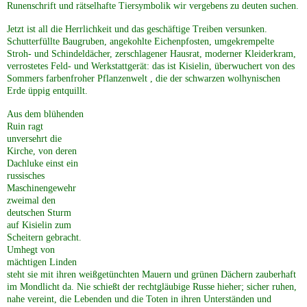
Runenschrift und rätselhafte Tiersymbolik wir vergebens zu deuten suchen.
Jetzt ist all die Herrlichkeit und das geschäftige Treiben versunken.
Schutterfüllte Baugruben, angekohlte Eichenpfosten, umgekrempelte
Stroh- und Schindeldächer, zerschlagener Hausrat, moderner Kleiderkram,
verrostetes Feld- und Werkstattgerät: das ist Kisielin, überwuchert von des
Sommers farbenfroher Pflanzenwelt , die der schwarzen wolhynischen
Erde üppig entquillt.
Aus dem blühenden
Ruin ragt
unversehrt die
Kirche, von deren
Dachluke einst ein
russisches
Masc
hinengewehr
zweimal den
deutschen Sturm
auf Kisielin zum
Scheitern gebracht.
Umhegt von
mächtigen Linden
steht sie mit ihren weißgetünchten Mauern und grünen Dächern zauberhaft
im Mondlicht da. Nie schießt der rechtgläubige Russe hieher; sicher ruhen,
nahe vereint, die Lebenden und die Toten in ihren Unterständen und