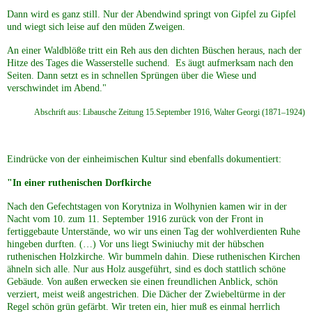
Dann wird es ganz still. Nur der Abendwind springt von Gipfel zu Gipfel
und wiegt sich leise auf den müden Zweigen.
An einer Waldblöße tritt ein Reh aus den dichten Büschen heraus, nach der
Hitze des Tages die Wasserstelle suchend. Es äugt aufmerksam nach den
Seiten. Dann setzt es in schnellen Sprüngen über die Wiese und
verschwindet im Abend."
Abschrift aus: Libausche Zeitung 15.September 1916, Walter Georgi (1871–1924)
Eindrücke von der einheimischen Kultur sind ebenfalls dokumentiert:
"In einer ruthenischen Dorfkirche
Nach den Gefechtstagen von Korytniza in Wolhynien kamen wir in der
Nacht vom 10. zum 11. September 1916 zurück von der Front in
fertiggebaute Unterstände, wo wir uns einen Tag der wohlverdienten Ruhe
hingeben durften. (…) Vor uns liegt Swiniuchy mit der hübschen
ruthenischen Holzkirche. Wir bummeln dahin. Diese ruthenischen Kirchen
ähneln sich alle. Nur aus Holz ausgeführt, sind es doch stattlich schöne
Gebäude. Von außen erwecken sie einen freundlichen Anblick, schön
verziert, meist weiß angestrichen. Die Dächer der Zwiebeltürme in der
Regel schön grün gefärbt. Wir treten ein, hier muß es einmal herrlich