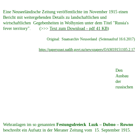
Eine Neuseeländische Zeitung veröffentlichte im November 1915 einen
Bericht mit weitergehenden Details zu landschaftlichen und
wirtschaftlichen Gegebenheiten in Wolhynien unter dem Titel "Russia's
fever territory". (>>>
Text zum Download - pdf 41 KB
)
Original: Staatsarchiv Neuseeland (Seitenaufruf 16.6.2017)
https://paperspast.natlib.govt.nz/newspapers/OAM19151105.2.17
Den
Ausbau
der
russischen
Wehranlagen im so genannten
Festungsdreieck Luzk – Dubno – Rowno
beschreibt ein Aufsatz in der Meraner Zeitung vom 15. September 1915.