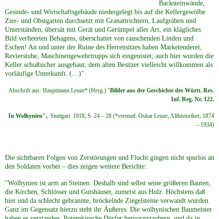
Backsteinwände,
Gesinde- und Wirtschaftsgebäude niedergelegt bis auf die Kellergewölbe.
Zier- und Obstgarten durchsetzt mit Granattrichtern, Laufgräben und
Unterständen, übersät mit Gerät und Gerümpel aller Art, ein klägliches
Bild verheerten Behagens, überschattet von rauschenden Linden und
Eschen! An und unter der Ruine des Herrensitzes haben Marketenderei,
Revierstube, Maschinengewehrtrupps sich eingenistet; auch hier wurden die
Keller schußsicher ausgebaut, dem alten Besitzer vielleicht willkommen als
vorläufige Unterkunft. (…)"
Abschrift aus: Hauptmann Leuze* (Hrsg.) "
Bilder aus der Geschichte des Württ. Res.
Inf. Reg. Nr. 122.
In Wolhynien",
Stuttgart 1918, S. 24 – 28 (*vermutl. Oskar Leuze, Althistoriker, 1874
– 1934)
Die sichtbaren Folgen von Zerstörungen und Flucht gingen nicht spurlos an
den Soldaten vorbei – dies zeigen weitere Berichte:
"Wolhynien ist arm an Steinen. Deshalb sind selbst seine größeren Bauten,
die Kirchen, Schlösser und Gutshäuser, zumeist aus Holz. Höchstens daß
hier und da schlecht gebrannte, bröckelnde Ziegelsteine verwandt wurden.
Ganz im Gegensatz hierzu steht ihr Äußeres. Die wolhynischen Baumeister
haben es verstanden, Potemkinsche Dörfer hervorzuzaubern, und da in