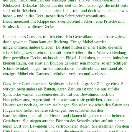
der geschmacklosen Zeit der achtziger Jahre, Hocker, Großvaterstühle,
Klubsessel, Ecksofas, Möbel aus der Zeit der Sonnenkönige, die nicht Sofa
sind, nicht Ruhebett und auch nicht Lehnstuhl und doch von alledem etwas
haben – und in der Ecke, neben dem Schreibtischschrank aus
Biedermeierzeit mit Klappe und zwei Dutzend Fächern eine Pritsche mit
Strohsack und wollener Decke.
In ein solches Gutshaus trat ich einst. Ein Generalkommando hatte zuletzt
darin gewohnt. Dann kam ein Rückzug. Einige Möbel wurden
mitgenommen, andere blieben. Da stand mitten in einer Halle, die einst
sehr schön gewesen sein mußte mit ihren Pfeilern, ihrer Wandverkleidung,
ihrer gewölbten Decke, nichts als ein Flügel. Und oben, in einem hübschen
kleinen Raum, der einst ein Boudoir gewesen sein mochte, so ein richtiger
Schmollwinkel, hingen im Sammetrahmen Familienbilder und stand als
einziges Möbel ein Damenschreibtisch, verloren und verlassen.
Ganz leere Gutshäuser und Schlösser habe ich in großer Zahl gesehen. Sie
wirkten nicht anders als Bauten, deren Zeit um ist und die nur auf die
Spitzhacke warten; aus denen deshalb mit den Bewohnern auch die
Hausgeister ausgezogen sind. Hier aber waren sie geblieben; denn der
Hausrat war noch da, an dem sie hingen. Sie saßen zwischen den Saiten des
Flügels und ließen sie leise schwingen. Sie schauten aus den
Familienbildern, aus all der Herren und Damen klugernsten oder heiteren
Gesichtern. Sie stiegen aus den Fächern des Schreibtisches auf mit einem
leisen Duft von Lavendeln und vertrockneten Rosen. Sie erzählten von dem
Glück und der Liebe der Menschen, die ehemals hier wohnten, von ihrem