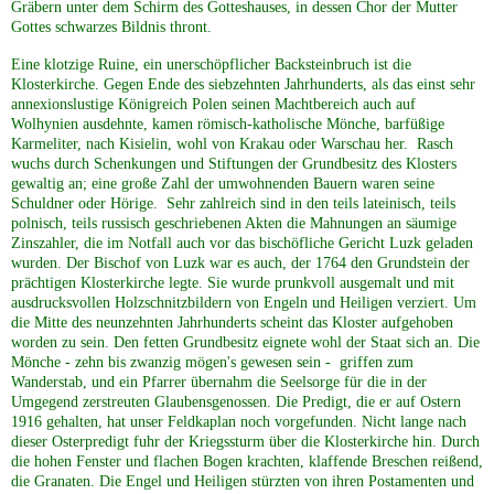
Gräbern unter dem Schirm des Gotteshauses, in dessen Chor der Mutter
Gottes schwarzes Bildnis thront.
Eine klotzige Ruine, ein unerschöpflicher Backsteinbruch ist die
Klosterkirche. Gegen Ende des siebzehnten Jahrhunderts, als das einst sehr
annexionslustige Königreich Polen seinen Machtbereich auch auf
Wolhynien ausdehnte, kamen römisch-katholische Mönche, barfüßige
Karmeliter, nach Kisielin, wohl von Krakau oder Warschau her. Rasch
wuchs durch Schenkungen und Stiftungen der Grundbesitz des Klosters
gewaltig an; eine große Zahl der umwohnenden Bauern waren seine
Schuldner oder Hörige. Sehr zahlreich sind in den teils lateinisch, teils
polnisch, teils russisch geschriebenen Akten die Mahnungen an säumige
Zinszahler, die im Notfall auch vor das bischöfliche Gericht Luzk geladen
wurden. Der Bischof von Luzk war es auch, der 1764 den Grundstein der
prächtigen Klosterkirche legte. Sie wurde prunkvoll ausgemalt und mit
ausdrucksvollen Holzschnitzbildern von Engeln und Heiligen verziert. Um
die Mitte des neunzehnten Jahrhunderts scheint das Kloster aufgehoben
worden zu sein. Den fetten Grundbesitz eignete wohl der Staat sich an. Die
Mönche - zehn bis zwanzig mögen's gewesen sein - griffen zum
Wanderstab, und ein Pfarrer übernahm die Seelsorge für die in der
Umgegend zerstreuten Glaubensgenossen. Die Predigt, die er auf Ostern
1916 gehalten, hat unser Feldkaplan noch vorgefunden. Nicht lange nach
dieser Osterpredigt fuhr der Kriegssturm über die Klosterkirche hin. Durch
die hohen Fenster und flachen Bogen krachten, klaffende Breschen reißend,
die Granaten. Die Engel und Heiligen stürzten von ihren Postamenten und