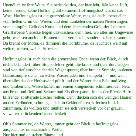
Unendlich ist ihre Weite. Sie bedrückt den, der hier lebt, läßt keine Luft,
keine Freude, keine Hoffnung aufkommen. Hoffnungslos! Das ist das
Wort. Hoffnungslos ist die grenzenlose Weite, mag sie auch überquellen
vom hellen Grün der Wiesen und dem dunkelen der nassen Niederungen,
vom stumpfen Gelb des Korns und dem leuchtenden Gold der Lupinen.
Grellfarbene Vierecke liegen dazwischen, denn hier, wo alles ins Ungewisse
geht, wachsen auch die Blumen nicht vereinzelt, sondern stehen zusammen.
Da brennt der Mohn, da flimmert die Kornblume, da leuchtet’s weiß auf
weiten, weiten, weiten Strecken.
Hoffnungslos ist auch dann die grenzenlose Oede, wenn der Blick, durch
nichts behindert, über Stoppelfelder geht, die kreuz und quer durchzogen
sind von tief einschneidenden Wagenspuren; über braune Sümpfe, in denen
Baumstümpfe stehen zwischen Wasserfäden und Tümpeln - - und wenn
über alles das der Herbstwind pfeift und der Winter dann Feld und Weg
und Gräben und Wasserlachen mit einem klingenden, schimmernden Netz
aus Frost und Reif und Schnee und Eis überspannt, in das der Pferde Hufe
klirrende, splitternde Löcher reißen. Dann ducken sich die wenigen Häuser
an den Erdboden, schmiegen sich in Geländefalten, kriechen in sich
zusammen, als wollten und müßten sie sich verstecken vor der grauen,
schweren, drückenden Unendlichkeit …
Ob’s Sommer ist, ob Winter, immer geht der Blick in hoffnungslos
ausgedehnte, unbeschränkte Weiten.
Nur hier und da stehen Bäume und