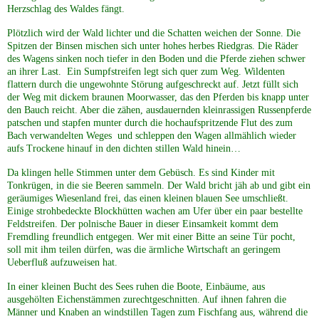
Herzschlag des Waldes fängt.
Plötzlich wird der Wald lichter und die Schatten weichen der Sonne. Die
Spitzen der Binsen mischen sich unter hohes herbes Riedgras. Die Räder
des Wagens sinken noch tiefer in den Boden und die Pferde ziehen schwer
an ihrer Last. Ein Sumpfstreifen legt sich quer zum Weg. Wildenten
flattern durch die ungewohnte Störung aufgeschreckt auf. Jetzt füllt sich
der Weg mit dickem braunen Moorwasser, das den Pferden bis knapp unter
den Bauch reicht. Aber die zähen, ausdauernden kleinrassigen Russenpferde
patschen und stapfen munter durch die hochaufspritzende Flut des zum
Bach verwandelten Weges und schleppen den Wagen allmählich wieder
aufs Trockene hinauf in den dichten stillen Wald hinein…
Da klingen helle Stimmen unter dem Gebüsch. Es sind Kinder mit
Tonkrügen, in die sie Beeren sammeln. Der Wald bricht jäh ab und gibt ein
geräumiges Wiesenland frei, das einen kleinen blauen See umschließt.
Einige strohbedeckte Blockhütten wachen am Ufer über ein paar bestellte
Feldstreifen. Der polnische Bauer in dieser Einsamkeit kommt dem
Fremdling freundlich entgegen. Wer mit einer Bitte an seine Tür pocht,
soll mit ihm teilen dürfen, was die ärmliche Wirtschaft an geringem
Ueberfluß aufzuweisen hat.
In einer kleinen Bucht des Sees ruhen die Boote, Einbäume, aus
ausgehölten Eichenstämmen zurechtgeschnitten. Auf ihnen fahren die
Männer und Knaben an windstillen Tagen zum Fischfang aus, während die