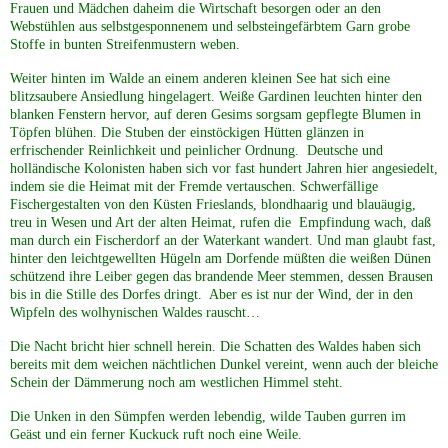
Frauen und Mädchen daheim die Wirtschaft besorgen oder an den
Webstühlen aus selbstgesponnenem und selbsteingefärbtem Garn grobe
Stoffe in bunten Streifenmustern weben.
Weiter hinten im Walde an einem anderen kleinen See hat sich eine
blitzsaubere Ansiedlung hingelagert. Weiße Gardinen leuchten hinter den
blanken Fenstern hervor, auf deren Gesims sorgsam gepflegte Blumen in
Töpfen blühen. Die Stuben der einstöckigen Hütten glänzen in
erfrischender Reinlichkeit und peinlicher Ordnung. Deutsche und
holländische Kolonisten haben sich vor fast hundert Jahren hier angesiedelt,
indem sie die Heimat mit der Fremde vertauschen. Schwerfällige
Fischergestalten von den Küsten Frieslands, blondhaarig und blauäugig,
treu in Wesen und Art der alten Heimat, rufen die Empfindung wach, daß
man durch ein Fischerdorf an der Waterkant wandert. Und man glaubt fast,
hinter den leichtgewellten Hügeln am Dorfende müßten die weißen Dünen
schützend ihre Leiber gegen das brandende Meer stemmen, dessen Brausen
bis in die Stille des Dorfes dringt. Aber es ist nur der Wind, der in den
Wipfeln des wolhynischen Waldes rauscht…
Die Nacht bricht hier schnell herein. Die Schatten des Waldes haben sich
bereits mit dem weichen nächtlichen Dunkel vereint, wenn auch der bleiche
Schein der Dämmerung noch am westlichen Himmel steht.
Die Unken in den Sümpfen werden lebendig, wilde Tauben gurren im
Geäst und ein ferner Kuckuck ruft noch eine Weile.