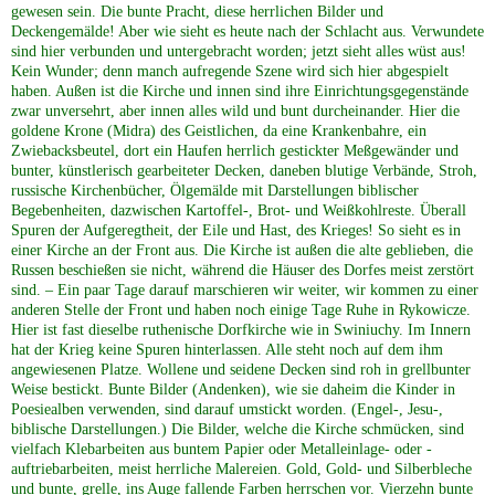
gewesen sein. Die bunte Pracht, diese herrlichen Bilder und
Deckengemälde! Aber wie sieht es heute nach der Schlacht aus. Verwundete
sind hier verbunden und untergebracht worden; jetzt sieht alles wüst aus!
Kein Wunder; denn manch aufregende Szene wird sich hier abgespielt
haben. Außen ist die Kirche und innen sind ihre Einrichtungsgegenstände
zwar unversehrt, aber innen alles wild und bunt durcheinander. Hier die
goldene Krone (Midra) des Geistlichen, da eine Krankenbahre, ein
Zwiebacksbeutel, dort ein Haufen herrlich gestickter Meßgewänder und
bunter, künstlerisch gearbeiteter Decken, daneben blutige Verbände, Stroh,
russische Kirchenbücher, Ölgemälde mit Darstellungen biblischer
Begebenheiten, dazwischen Kartoffel-, Brot- und Weißkohlreste. Überall
Spuren der Aufgeregtheit, der Eile und Hast, des Krieges! So sieht es in
einer Kirche an der Front aus. Die Kirche ist außen die alte geblieben, die
Russen beschießen sie nicht, während die Häuser des Dorfes meist zerstört
sind. – Ein paar Tage darauf marschieren wir weiter, wir kommen zu einer
anderen Stelle der Front und haben noch einige Tage Ruhe in Rykowicze.
Hier ist fast dieselbe ruthenische Dorfkirche wie in Swiniuchy. Im Innern
hat der Krieg keine Spuren hinterlassen. Alle steht noch auf dem ihm
angewiesenen Platze. Wollene und seidene Decken sind roh in grellbunter
Weise bestickt. Bunte Bilder (Andenken), wie sie daheim die Kinder in
Poesiealben verwenden, sind darauf umstickt worden. (Engel-, Jesu-,
biblische Darstellungen.) Die Bilder, welche die Kirche schmücken, sind
vielfach Klebarbeiten aus buntem Papier oder Metalleinlage- oder -
auftriebarbeiten, meist herrliche Malereien. Gold, Gold- und Silberbleche
und bunte, grelle, ins Auge fallende Farben herrschen vor. Vierzehn bunte