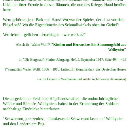
Leid und ihrer Freude in diesen Räumen, die nun des Krieges Hand berührt
hatte.
Wem gehörten jetzt Park und Haus? Wo war der Spieler, der einst vor dem
Flügel saß? Wo die Eigentümerin des Schmollwinkels oben im Giebel?
Vertrieben – geflohen – erschlagen – wer weiß es?"
Abschrift: Walter Wolff*
"Kirchen und Herrensitze. Ein Stimmungsbild aus
Wolhynien"
in: "Die Bergstadt" Fünfter Jahrgang, Heft 5, September 1917, Seite 494 – 495
(*vermutlich Walter Wolff, 1886 – 1916, Luftschiff-Kommandant des Deutschen Heeres
u.a. im Einsatz in Wolhynien und zuletzt in Temeswar /Rumänien)
Die ausgedehnten Feld- und Hügellandschaften, die undurchdringlichen
Wälder und Sümpfe Wolhyniens haben in der Erinnerung der Soldaten
nachhaltige Eindrücke hinterlassen:
"Schwermut, grenzenlose, allumfassende Schwermut lastet auf Wolhynien
und den Ländern am Bug.