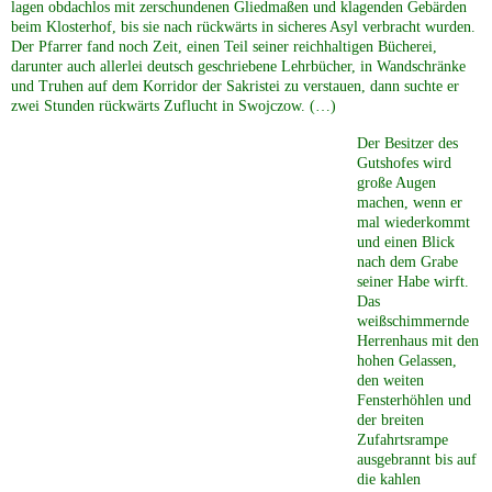
lagen obdachlos mit zerschundenen Gliedmaßen und klagenden Gebärden
beim Klosterhof, bis sie nach rückwärts in sicheres Asyl verbracht wurden.
Der Pfarrer fand noch Zeit, einen Teil seiner reichhaltigen Bücherei,
darunter auch allerlei deutsch geschriebene Lehrbücher, in Wandschränke
und Truhen auf dem Korridor der Sakristei zu verstauen, dann suchte er
zwei Stunden rückwärts Zuflucht in Swojczow. (…)
Der Besitzer des
Gutshofes wird
große Augen
machen, wenn er
mal wiederkommt
und einen Blick
nach dem Grabe
seiner Habe wirft.
Das
weißschimmernde
Herrenhaus mit den
hohen Gelassen,
den weiten
Fensterhöhlen und
der breiten
Zufahrtsrampe
ausgebrannt bis auf
die kahlen