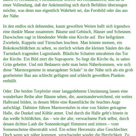
einer Vollendung, daß der Ankömmling sich durch Befühlen überzeugen
möchte, was denn nun eigentlich Wahrheit sei, das Fernbild oder das aus
der Nähe.
In den endlos sich dehnenden, kaum gewellten Weiten ballt sich irgendwo
eine dunkle Masse zusammen: Bäume und Gebüsch, Häuser und Scheunen.
Dazwischen ragt in blendender Weiße eine Kirche auf. Ihre hellgrünen
Zwiebeln, Kuppeln und Türmchen leuchten. Man könnte meinen, ein
Rokokoschlößchen zu sehen, so zierlich wirken die kleinen Säulen des das
Turmdach tragenden Luginslands. Bläuliche Schatten umrahmen das Tor
der Kirche. Ein Bild ziert die Supraporte. So liegt die Kirche da, in sattes
Grün gebettet. Und mit Bedauern sieht man beim Näherkommen, wie sich
diese "Marmorgemme in smaragdener Schale" in der Nähe sich als ein grob
gearbeiteter Bau aus schlecht gefügten und schlecht geweißten Planken
enthüllt.
Oder: Die beiden Torpfeiler einer langgedehnten Umzäunung lassen eine
wunderbare Reihe alter Bäume sehen, die, auseinanderweichend, ein weites
Halbrund bilden, in dessen Mitte eine Rasenfläche ihr feuchtes Auge
aufschlägt. Dahinter führen Marmorstufen in eine von Säulen getragene
Halle, die Dunkel und Kühle atmet. Und durch die Halle geht's hinein in
das weiße Schlößchen, das – wie der alte, verwachsene Park selbst, durch
dessen dichtes Laub die Sonnenkringel flimmern und zittern – vom
Sonnenscheine überstrahlt wird. Ein echter Herrensitz alter Geschlechter.
Doch wenn wir näher kommen, verschwindet wieder die Herrlichkeit. Zu