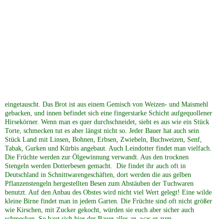
eingetauscht. Das Brot ist aus einem Gemisch von Weizen- und Maismehl
gebacken, und innen befindet sich eine fingerstarke Schicht aufgequollener
Hirsekörner. Wenn man es quer durchschneidet, sieht es aus wie ein Stück
Torte, schmecken tut es aber längst nicht so. Jeder Bauer hat auch sein
Stück Land mit Linsen, Bohnen, Erbsen, Zwiebeln, Buchweizen, Senf,
Tabak, Gurken und Kürbis angebaut. Auch Leindotter findet man vielfach.
Die Früchte werden zur Ölgewinnung verwandt. Aus den trocknen
Stengeln werden Dotterbesen gemacht. Die findet ihr auch oft in
Deutschland in Schnittwarengeschäften, dort werden die aus gelben
Pflanzenstengeln hergestellten Besen zum Abstäuben der Tuchwaren
benutzt. Auf den Anbau des Obstes wird nicht viel Wert gelegt! Eine wilde
kleine Birne findet man in jedem Garten. Die Früchte sind oft nicht größer
wie Kirschen, mit Zucker gekocht, würden sie euch aber sicher auch
schmecken. So baut sich hier der Bauer alles an, was er zum