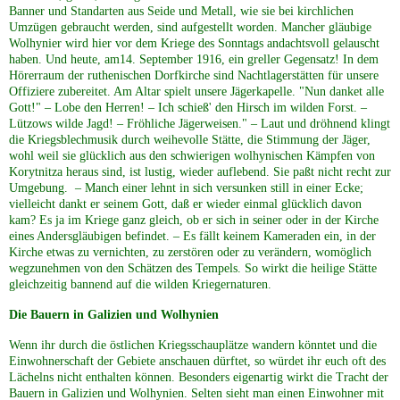
Banner und Standarten aus Seide und Metall, wie sie bei kirchlichen
Umzügen gebraucht werden, sind aufgestellt worden. Mancher gläubige
Wolhynier wird hier vor dem Kriege des Sonntags andachtsvoll gelauscht
haben. Und heute, am14. September 1916, ein greller Gegensatz! In dem
Hörerraum der ruthenischen Dorfkirche sind Nachtlagerstätten für unsere
Offiziere zubereitet. Am Altar spielt unsere Jägerkapelle. "Nun danket alle
Gott!" – Lobe den Herren! – Ich schieß' den Hirsch im wilden Forst. –
Lützows wilde Jagd! – Fröhliche Jägerweisen." – Laut und dröhnend klingt
die Kriegsblechmusik durch weihevolle Stätte, die Stimmung der Jäger,
wohl weil sie glücklich aus den schwierigen wolhynischen Kämpfen von
Korytnitza heraus sind, ist lustig, wieder auflebend. Sie paßt nicht recht zur
Umgebung. – Manch einer lehnt in sich versunken still in einer Ecke;
vielleicht dankt er seinem Gott, daß er wieder einmal glücklich davon
kam? Es ja im Kriege ganz gleich, ob er sich in seiner oder in der Kirche
eines Andersgläubigen befindet. – Es fällt keinem Kameraden ein, in der
Kirche etwas zu vernichten, zu zerstören oder zu verändern, womöglich
wegzunehmen von den Schätzen des Tempels. So wirkt die heilige Stätte
gleichzeitig bannend auf die wilden Kriegernaturen.
Die Bauern in Galizien und Wolhynien
Wenn ihr durch die östlichen Kriegsschauplätze wandern könntet und die
Einwohnerschaft der Gebiete anschauen dürftet, so würdet ihr euch oft des
Lächelns nicht enthalten können. Besonders eigenartig wirkt die Tracht der
Bauern in Galizien und Wolhynien. Selten sieht man einen Einwohner mit