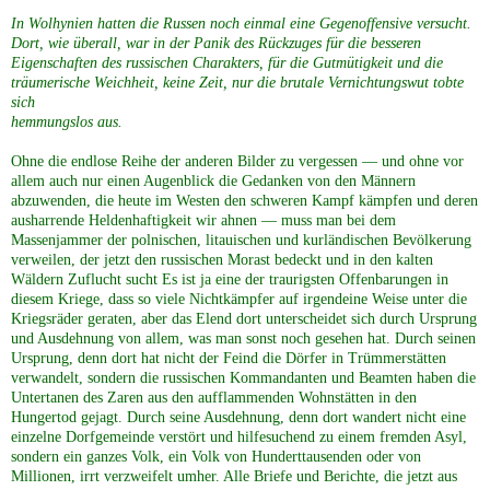
In Wolhynien hatten die Russen noch einmal eine Gegenoffensive versucht.
Dort, wie überall, war in der Panik des Rückzuges für die besseren
Eigenschaften des russischen Charakters, für die Gutmütigkeit und die
träumerische Weichheit, keine Zeit, nur die brutale Vernichtungswut tobte
sich
hemmungslos aus.
Ohne die endlose Reihe der anderen Bilder zu vergessen — und ohne vor
allem auch nur einen Augenblick die Gedanken von den Männern
abzuwenden, die heute im Westen den schweren Kampf kämpfen und deren
ausharrende Heldenhaftigkeit wir ahnen — muss man bei dem
Massenjammer der polnischen, litauischen und kurländischen Bevölkerung
verweilen, der jetzt den russischen Morast bedeckt und in den kalten
Wäldern Zuflucht sucht Es ist ja eine der traurigsten Offenbarungen in
diesem Kriege, dass so viele Nichtkämpfer auf irgendeine Weise unter die
Kriegsräder geraten, aber das Elend dort unterscheidet sich durch Ursprung
und Ausdehnung von allem, was man sonst noch gesehen hat. Durch seinen
Ursprung, denn dort hat nicht der Feind die Dörfer in Trümmerstätten
verwandelt, sondern die russischen Kommandanten und Beamten haben die
Untertanen des Zaren aus den aufflammenden Wohnstätten in den
Hungertod gejagt. Durch seine Ausdehnung, denn dort wandert nicht eine
einzelne Dorfgemeinde verstört und hilfesuchend zu einem fremden Asyl,
sondern ein ganzes Volk, ein Volk von Hunderttausenden oder von
Millionen, irrt verzweifelt umher. Alle Briefe und Berichte, die jetzt aus