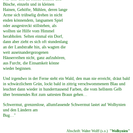
Büsche, einzeln und in kleinen
Hainen, Gehöfte, Mühlen, deren lange
Arme sich trübselig drehen in nicht
enden könnendem, langsamen Spiel
oder ausgestreckt stillstehen, als
wollten sie Hilfe vom Himmel
herabholen. Selten einmal ein Dorf,
dann aber zieht es sich oft stundenlang
an der Landstraße hin, als wagten die
weit auseinandergezogenen
Häuserreihen nicht, ganz aufzuhören,
aus Furcht, die Einsamkeit könne
wieder beginnen.
Und irgendwo in der Ferne steht ein Wald, den man nie erreicht, dräut bald
in schwärzlichem Grün, lockt bald in zittrig verschwommenem Blau und
leuchtet dann wieder in hunderttausend Farben, die vom hellstem Gelb
über brennendes Rot zum sattesten Braun gehen…
Schwermut, grenzenlose, allumfassende Schwermut lastet auf Wolhynien
und den Ländern am
Bug…
Abschrift: Walter Wolff (s.o.)
"Wolhynien"