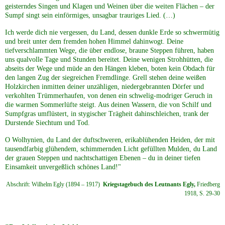
geisterndes Singen und Klagen und Weinen über die weiten Flächen – der
Sumpf singt sein einförmiges, unsagbar trauriges Lied. (…)
Ich werde dich nie vergessen, du Land, dessen dunkle Erde so schwermütig
und breit unter dem fremden hohen Himmel dahinwogt. Deine
tiefverschlammten Wege, die über endlose, braune Steppen führen, haben
uns qualvolle Tage und Stunden bereitet. Deine wenigen Strohhütten, die
abseits der Wege und müde an den Hängen kleben, boten kein Obdach für
den langen Zug der siegreichen Fremdlinge. Grell stehen deine weißen
Holzkirchen inmitten deiner unzähligen, niedergebrannten Dörfer und
verkohlten Trümmerhaufen, von denen ein schwelig-modriger Geruch in
die warmen Sommerlüfte steigt. Aus deinen Wassern, die von Schilf und
Sumpfgras umflüstert, in stygischer Trägheit dahinschleichen, trank der
Durstende Siechtum und Tod.
O Wolhynien, du Land der duftschweren, erikablühenden Heiden, der mit
tausendfarbig glühendem, schimmernden Licht gefüllten Mulden, du Land
der grauen Steppen und nachtschattigen Ebenen – du in deiner tiefen
Einsamkeit unvergeßlich schönes Land!"
Abschrift: Wilhelm Egly (1894 – 1917)
Kriegstagebuch des Leutnants Egly,
Friedberg
1918, S. 29-30