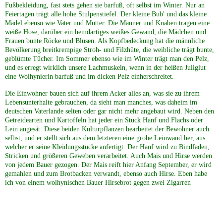
Fußbekleidung, fast stets gehen sie barfuß, oft selbst im Winter. Nur an
Feiertagen trägt alle hohe Stulpenstiefel. Der kleine Bub' und das kleine
Mädel ebenso wie Vater und Mutter. Die Männer und Knaben tragen eine
weiße Hose, darüber ein hemdartiges weißes Gewand, die Mädchen und
Frauen bunte Röcke und Blusen. Als Kopfbedeckung hat die männliche
Bevölkerung breitkrempige Stroh- und Filzhüte, die weibliche trägt bunte,
geblümte Tücher. Im Sommer ebenso wie im Winter trägt man den Pelz,
und es erregt wirklich unsere Lachmuskeln, wenn in der heißen Juliglut
eine Wolhynierin barfuß und im dicken Pelz einherschreitet.
Die Einwohner bauen sich auf ihrem Acker alles an, was sie zu ihrem
Lebensunterhalte gebrauchen, da sieht man manches, was daheim im
deutschen Vaterlande selten oder gar nicht mehr angebaut wird. Neben den
Getreidearten und Kartoffeln hat jeder ein Stück Hanf und Flachs oder
Lein angesät. Diese beiden Kulturpflanzen bearbeitet der Bewohner auch
selbst, und er stellt sich aus dem letzteren eine grobe Leinwand her, aus
welcher er seine Kleidungsstücke anfertigt. Der Hanf wird zu Bindfaden,
Stricken und größeren Geweben verarbeitet. Auch Mais und Hirse werden
von jedem Bauer gezogen. Der Mais reift hier Anfang September, er wird
gemahlen und zum Brotbacken verwandt, ebenso auch Hirse. Eben habe
ich von einem wolhynischen Bauer Hirsebrot gegen zwei
Zigarren