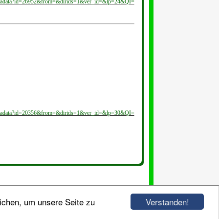
ocmetadata?id=26952&from=&dirids=1&ver_id=&lp=24&QI=
ocmetadata?id=20356&from=&dirids=1&ver_id=&lp=30&QI=
Verstanden!
ichen, um unsere Seite zu