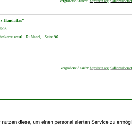
vergrößerte Ansicht:
http://rcin.org.pl/dlibra/d
rs Handatlas"
1905
htskarte westl. Rußland, Seite 96
vergrößerte Ansicht:
http://rcin.org.pl/dlibra/d
nutzen diese, um einen personalisierten Service zu ermögl