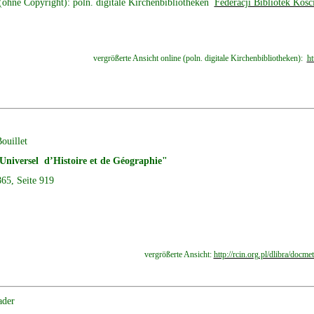
(ohne Copyright): poln. digitale Kirchenbibliotheken
Federacji Bibliotek Koś
vergrößerte Ansicht online (poln. digitale Kirchenbibliotheken):
ht
ouillet
Universel d’Histoire et de Géographie"
865, Seite 919
vergrößerte Ansicht:
http://rcin.org.pl/dlibra/d
ader