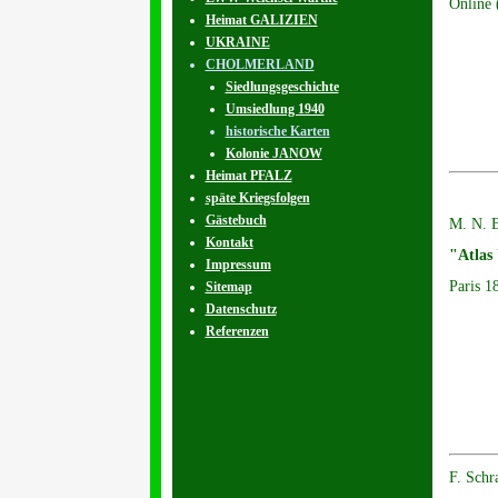
Online 
Heimat GALIZIEN
UKRAINE
CHOLMERLAND
Siedlungsgeschichte
Umsiedlung 1940
historische Karten
Kolonie JANOW
Heimat PFALZ
späte Kriegsfolgen
Gästebuch
M. N. B
Kontakt
"Atlas 
Impressum
Paris 1
Sitemap
Datenschutz
Referenzen
F. Schr