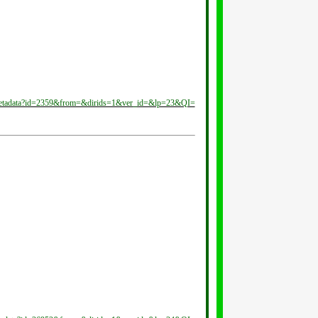
docmetadata?id=2359&from=&dirids=1&ver_id=&lp=23&QI=