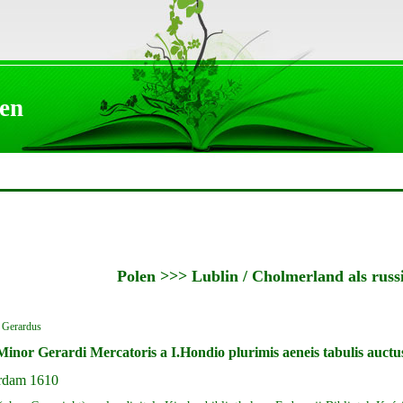
en
Polen >>> Lublin / Cholmerland als russ
 Gerardus
Minor Gerardi Mercatoris a I.Hondio plurimis aeneis tabulis auctus
rdam 1610