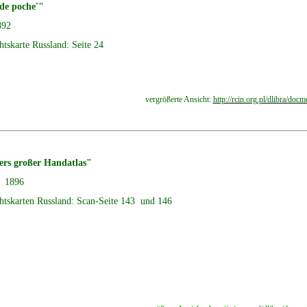
de poche'"
892
htskarte Russland: Seite 24
vergrößerte Ansicht:
http://rcin.org.pl/dlibra/
rs großer Handatlas"
g 1896
htskarten Russland: Scan-Seite 143 und 146