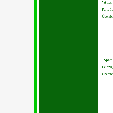
"Atlas 
Paris 1
Übersic
"Spame
Leipzi
Übersic