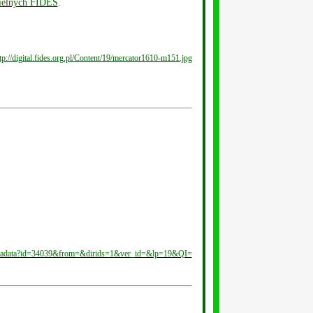
cielnych FIDES
.
tp://digital.fides.org.pl/Content/19/mercator1610-m151.jpg
ocmetadata?id=34039&from=&dirids=1&ver_id=&lp=19&QI=