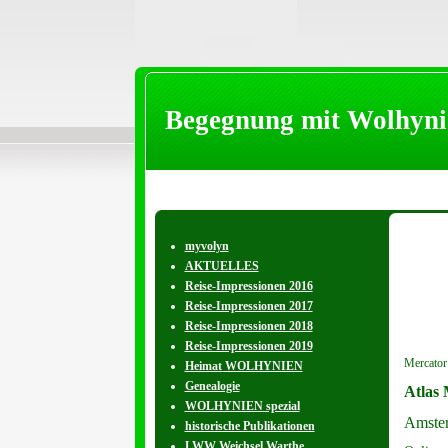
Begegnung mit Wolhyni
myvolyn
AKTUELLES
Reise-Impressionen 2016
Reise-Impressionen 2017
Reise-Impressionen 2018
Reise-Impressionen 2019
Mercator
Heimat WOLHYNIEN
Genealogie
Atlas 
WOLHYNIEN spezial
Amste
historische Publikationen
LWW Weichsel Warthe