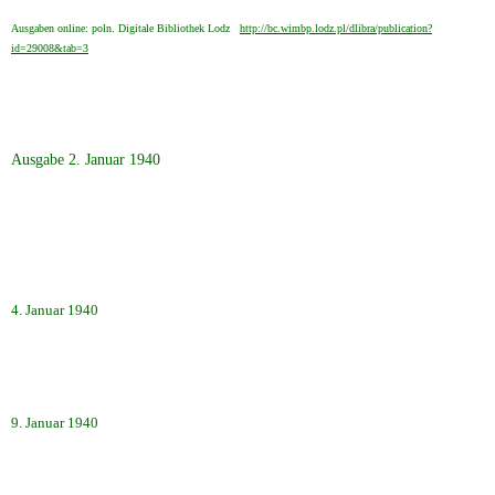
Ausgaben online: poln. Digitale Bibliothek Lodz
http://bc.wimbp.lodz.pl/dlibra/publication?
id=29008&tab=3
Ausgabe 2. Januar 1940
4. Januar 1940
9. Januar 1940