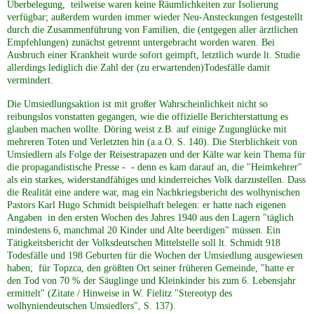
Überbelegung, teilweise waren keine Räumlichkeiten zur Isolierung
verfügbar; außerdem wurden immer wieder Neu-Ansteckungen festgestellt
durch die Zusammenführung von Familien, die (entgegen aller ärztlichen
Empfehlungen) zunächst getrennt untergebracht worden waren. Bei
Ausbruch einer Krankheit wurde sofort geimpft, letztlich wurde lt. Studie
allerdings lediglich die Zahl der (zu erwartenden)Todesfälle damit
vermindert.
Die Umsiedlungsaktion ist mit großer Wahrscheinlichkeit nicht so
reibungslos vonstatten gegangen, wie die offizielle Berichterstattung es
glauben machen wollte. Döring weist z.B. auf einige Zugunglücke mit
mehreren Toten und Verletzten hin (a.a.O. S. 140). Die Sterblichkeit von
Umsiedlern als Folge der Reisestrapazen und der Kälte war kein Thema für
die propagandistische Presse - - denn es kam darauf an, die "Heimkehrer"
als ein starkes, widerstandfähiges und kinderreiches Volk darzustellen. Dass
die Realität eine andere war, mag ein Nachkriegsbericht des wolhynischen
Pastors Karl Hugo Schmidt beispielhaft belegen: er hatte nach eigenen
Angaben in den ersten Wochen des Jahres 1940 aus den Lagern "täglich
mindestens 6, manchmal 20 Kinder und Alte beerdigen" müssen. Ein
Tätigkeitsbericht der Volksdeutschen Mittelstelle soll lt. Schmidt 918
Todesfälle und 198 Geburten für die Wochen der Umsiedlung ausgewiesen
haben; für Topzca, den größten Ort seiner früheren Gemeinde, "hatte er
den Tod von 70 % der Säuglinge und Kleinkinder bis zum 6. Lebensjahr
ermittelt" (Zitate / Hinweise in W. Fielitz "Stereotyp des
wolhyniendeutschen Umsiedlers", S. 137).