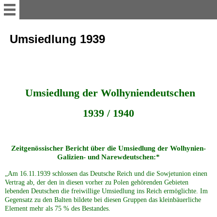
myvolyn
Umsiedlung 1939
AKTUELLES
Reise-Impressionen 2016
Umsiedlung der Wolhyniendeutschen
1939 / 1940
Reise-Impressionen 2017
Reise-Impressionen 2018
Zeitgenössischer Bericht über die Umsiedlung der Wolhynien-
Galizien- und Narewdeutschen:*
Reise-Impressionen 2019
„Am 16.11.1939 schlossen das Deutsche Reich und die Sowjetunion einen
Vertrag ab, der den in diesen vorher zu Polen gehörenden Gebieten
lebenden Deutschen die freiwillige Umsiedlung ins Reich ermöglichte. Im
Gegensatz zu den Balten bildete bei diesen Gruppen das kleinbäuerliche
Heimat WOLHYNIEN
Element mehr als 75 % des Bestandes.