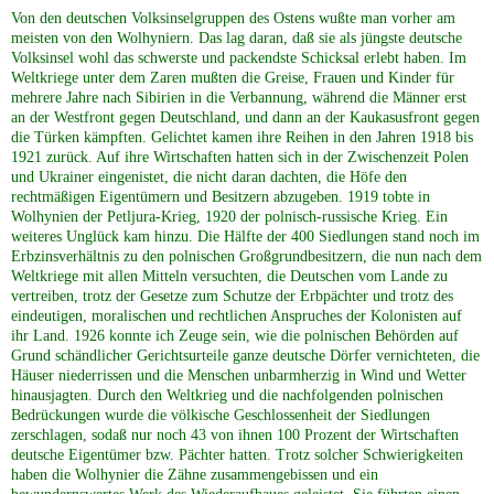
Von den deutschen Volksinselgruppen des Ostens wußte man vorher am
Genealogie
meisten von den Wolhyniern. Das lag daran, daß sie als jüngste deutsche
Volksinsel wohl das schwerste und packendste Schicksal erlebt haben. Im
Weltkriege unter dem Zaren mußten die Greise, Frauen und Kinder für
WOLHYNIEN spezial
mehrere Jahre nach Sibirien in die Verbannung, während die Männer erst
an der Westfront gegen Deutschland, und dann an der Kaukasusfront gegen
die Türken kämpften. Gelichtet kamen ihre Reihen in den Jahren 1918 bis
historische Publikationen
1921 zurück. Auf ihre Wirtschaften hatten sich in der Zwischenzeit Polen
und Ukrainer eingenistet, die nicht daran dachten, die Höfe den
rechtmäßigen Eigentümern und Besitzern abzugeben. 1919 tobte in
Wolhynien der Petljura-Krieg, 1920 der polnisch-russische Krieg. Ein
LWW Weichsel Warthe
weiteres Unglück kam hinzu. Die Hälfte der 400 Siedlungen stand noch im
Erbzinsverhältnis zu den polnischen Großgrundbesitzern, die nun nach dem
Weltkriege mit allen Mitteln versuchten, die Deutschen vom Lande zu
Heimat GALIZIEN
vertreiben, trotz der Gesetze zum Schutze der Erbpächter und trotz des
eindeutigen, moralischen und rechtlichen Anspruches der Kolonisten auf
ihr Land. 1926 konnte ich Zeuge sein, wie die polnischen Behörden auf
UKRAINE
Grund schändlicher Gerichtsurteile ganze deutsche Dörfer vernichteten, die
Häuser niederrissen und die Menschen unbarmherzig in Wind und Wetter
hinausjagten. Durch den Weltkrieg und die nachfolgenden polnischen
CHOLMERLAND
Bedrückungen wurde die völkische Geschlossenheit der Siedlungen
zerschlagen, sodaß nur noch 43 von ihnen 100 Prozent der Wirtschaften
deutsche Eigentümer bzw. Pächter hatten. Trotz solcher Schwierigkeiten
haben die Wolhynier die Zähne zusammengebissen und ein
Heimat PFALZ