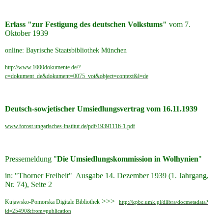
Erlass "zur Festigung des deutschen Volkstums"
vom 7.
Oktober 1939
online: Bayrische Staatsbibliothek München
http://www.1000dokumente.de/?
c=dokument_de&dokument=0075_vot&object=context&l=de
Deutsch-sowjetischer Umsiedlungsvertrag vom 16.11.1939
www.forost.ungarisches-institut.de/pdf/19391116-1.pdf
Pressemeldung "
Die Umsiedlungskommission in Wolhynien
"
in: "Thorner Freiheit" Ausgabe 14. Dezember 1939 (1. Jahrgang,
Nr. 74), Seite 2
>>>
Kujawsko-Pomorska Digitale Bibliothek
http://kpbc.umk.pl/dlibra/docmetadata?
id=25490&from=publication