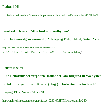
Plakat 1941
Deutsches historisches Museum
https://www.dhm.de/lemo/Bestand/objekt/99006790
Bernhard Schwarz
"Abschied von Wolhynien"
in: "Das Generalgouvernement", 2. Jahrgang 1942, Heft 4, Seite 52 - 59
http://dlibra.umcs.lublin.pl/dlibra/docmetadata?
)
id=3257&from=&dirids=1&ver_id=&lp=17&QI=
(Dateiformat djvu
Eduard Kneifel
"Die Heimkehr der verpolten 'Holländer' am Bug und in Wolhynien"
in: Adolf Kargel, Eduard Kneifel (Hrsg.) "Deutschtum im Aufbruch"
Leipzig 1942, Seite 234 - 240
http://archiv.difmoe.eu/monographien/A_0286-07/HTML/index.html#/240/