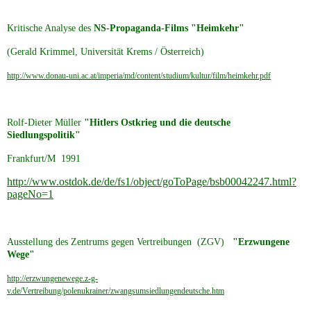
Kritische Analyse des
NS-Propaganda-Films "Heimkehr"
(Gerald Krimmel, Universität Krems / Österreich)
http://www.donau-uni.ac.at/imperia/md/content/studium/kultur/film/heimkehr.pdf
Rolf-Dieter Müller
"Hitlers Ostkrieg und die deutsche
Siedlungspolitik"
Frankfurt/M 1991
http://www.ostdok.de/de/fs1/object/goToPage/bsb00042247.html?
pageNo=1
Ausstellung des Zentrums gegen Vertreibungen (ZGV)
"Erzwungene
Wege"
http://erzwungenewege.z-g-
v.de/Vertreibung/polenukrainer/zwangsumsiedlungendeutsche.htm