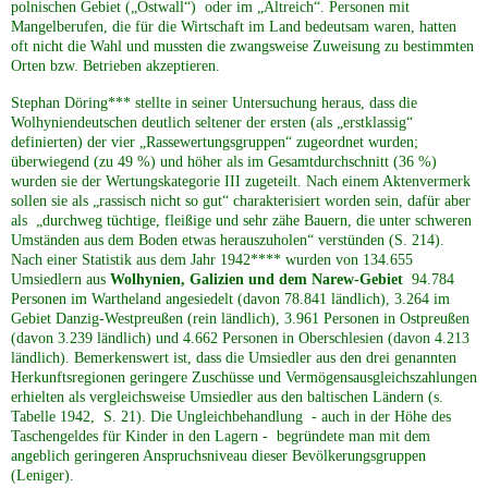
polnischen Gebiet („Ostwall“) oder im „Altreich“. Personen mit
Mangelberufen, die für die Wirtschaft im Land bedeutsam waren, hatten
oft nicht die Wahl und mussten die zwangsweise Zuweisung zu bestimmten
Orten bzw. Betrieben akzeptieren.
Stephan Döring*** stellte in seiner Untersuchung heraus, dass die
Wolhyniendeutschen deutlich seltener der ersten (als „erstklassig“
definierten) der vier „Rassewertungsgruppen“ zugeordnet wurden;
überwiegend (zu 49 %) und höher als im Gesamtdurchschnitt (36 %)
wurden sie der Wertungskategorie III zugeteilt. Nach einem Aktenvermerk
sollen sie als „rassisch nicht so gut“ charakterisiert worden sein, dafür aber
als „durchweg tüchtige, fleißige und sehr zähe Bauern, die unter schweren
Umständen aus dem Boden etwas herauszuholen“ verstünden (S. 214).
Nach einer Statistik aus dem Jahr 1942**** wurden von 134.655
Umsiedlern aus
Wolhynien, Galizien und dem Narew-Gebiet
94.784
Personen im Wartheland angesiedelt (davon 78.841 ländlich), 3.264 im
Gebiet Danzig-Westpreußen (rein ländlich), 3.961 Personen in Ostpreußen
(davon 3.239 ländlich) und 4.662 Personen in Oberschlesien (davon 4.213
ländlich). Bemerkenswert ist, dass die Umsiedler aus den drei genannten
Herkunftsregionen geringere Zuschüsse und Vermögensausgleichszahlungen
erhielten als vergleichsweise Umsiedler aus den baltischen Ländern (s.
Tabelle 1942, S. 21). Die Ungleichbehandlung - auch in der Höhe des
Taschengeldes für Kinder in den Lagern - begründete man mit dem
angeblich geringeren Anspruchsniveau dieser Bevölkerungsgruppen
(Leniger).