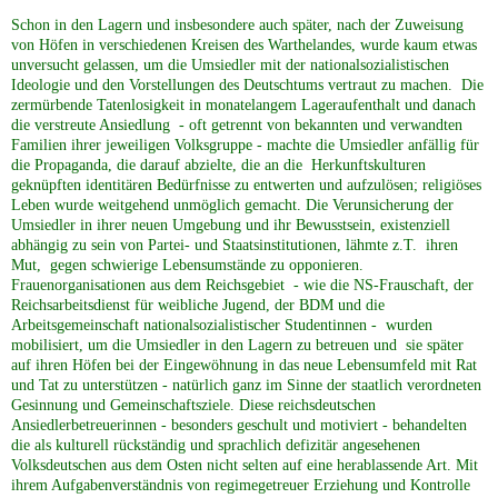
Schon in den Lagern und insbesondere auch später, nach der Zuweisung
von Höfen in verschiedenen Kreisen des Warthelandes, wurde kaum etwas
unversucht gelassen, um die Umsiedler mit der nationalsozialistischen
Ideologie und den Vorstellungen des Deutschtums vertraut zu machen. Die
zermürbende Tatenlosigkeit in monatelangem Lageraufenthalt und danach
die verstreute Ansiedlung - oft getrennt von bekannten und verwandten
Familien ihrer jeweiligen Volksgruppe - machte die Umsiedler anfällig für
die Propaganda, die darauf abzielte, die an die Herkunftskulturen
geknüpften identitären Bedürfnisse zu entwerten und aufzulösen; religiöses
Leben wurde weitgehend unmöglich gemacht. Die Verunsicherung der
Umsiedler in ihrer neuen Umgebung und ihr Bewusstsein, existenziell
abhängig zu sein von Partei- und Staatsinstitutionen, lähmte z.T. ihren
Mut, gegen schwierige Lebensumstände zu opponieren.
Frauenorganisationen aus dem Reichsgebiet - wie die NS-Frauschaft, der
Reichsarbeitsdienst für weibliche Jugend, der BDM und die
Arbeitsgemeinschaft nationalsozialistischer Studentinnen - wurden
mobilisiert, um die Umsiedler in den Lagern zu betreuen und sie später
auf ihren Höfen bei der Eingewöhnung in das neue Lebensumfeld mit Rat
und Tat zu unterstützen - natürlich ganz im Sinne der staatlich verordneten
Gesinnung und Gemeinschaftsziele. Diese reichsdeutschen
Ansiedlerbetreuerinnen - besonders geschult und motiviert - behandelten
die als kulturell rückständig und sprachlich defizitär angesehenen
Volksdeutschen aus dem Osten nicht selten auf eine herablassende Art. Mit
ihrem Aufgabenverständnis von regimegetreuer Erziehung und Kontrolle