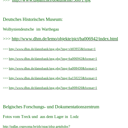
>>>
Deutsches Historisches Museum:
Wolhyniendeutsche im Warthegau
>>>
http://www.dhm.de/lemo/objekte/pict/ba006942/index.html
>>>
http://www.dhm.de/datenbank/img.php?img=vlt03955&format=1
>>>
http://www.dhm.de/datenbank/img.php?img=ba006942&format=1
>>>
http://www.dhm.de/datenbank/img.php?img=ba008430&format=1
>>>
http://www.dhm.de/datenbank/img.php?img=ba150225&format=1
>>>
http://www.dhm.de/datenbank/img.php?img=ba008426&format=1
Belgisches Forschungs- und Dokumentationszentrum
Fotos vom Treck und aus dem Lager in Lodz
http://pallas.cegesoma.be/pls/opac/plsp.getplsdoc?