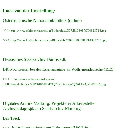
Fotos von der Umsiedlung
:
Österrreichische Nationalbibliothek (online)
>>>
http://www.bildarchivaustria.at/Bildarchiv//307/B1080879T4323718.jpg
>>>
http://www.bildarchivaustria.at/Bildarchiv//307/B1080887T4323734.jpg
Hessisches Staatsarchiv Darmstadt:
DRK-Schwester bei der Essensausgabe an Wolhyniendeutsche (1939)
>>>
https://www.deutsche-digitale-
bibliothek.de/binary/ZJIYRPK4FBTNQ72PH2G5QYQ2ABIWQR54/full/1.jpg
Digitales Archiv Marburg; Projekt der Arbeitsstelle
Archivpädagogik am Staatsarchiv Marburg:
Der Treck
http://www.digam.net/dokumente/580/1.jpg