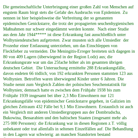
Die gemeinschaftliche Unterbringung einer großen Zahl von Menschen auf
engstem Raum birgt stets die Gefahr des Ausbruchs von Epidemien. Zu
nennen ist hier beispielsweise die Verbreitung der so genannten
epidemischen Genickstarre, die trotz der propagierten seuchenhygienischen
Maßnahmen nur schwer eingedämmt werden konnte. Nach einer Studie
aus dem Jahr 1944***** ist diese Erkrankung fast ausschließlich unter
Wolhyniendeutschen aufgetreten. Zwar mussten sich alle Umsiedler der
Prozedur einer Entlausung unterziehen, um das Einschleppen von
Fleckfieber zu vermeiden. Die Meningitis-Erreger breiteten sich dagegen in
80 von 409 Lagern (überwiegend in der Region Lodz) aus; die
Erkrankungsrate war um das 25fache höher als im gesamten übrigen
deutschen Gebiet. Die Untersuchung ermittelte 288 Erkrankungsfälle,
davon endeten 66 tödlich; von 192 erkrankten Personen stammten 123 aus
Wolhynien. Betroffen waren überwiegend Kinder unter 6 Jahren. Die
Studie nennt zum Vergleich Zahlen der polnischen Seuchenstatistik für
Wolhynien; demnach hatte es zwischen dem Frühjahr 1938 bis zum
Frühjahr 1939 insgesamt bei über 2,3 Mio Einwohnern nur 121
Erkrankungsfälle von epidemischer Genickstarre gegeben, in Galizien im
gleichen Zeitraum 432 Fälle bei 9,1 Mio Einwohnern. Erstaunlich ist auch
ein Vergleich mit anderen Umsiedlergruppen aus der Dombrudscha,
Bukowina, Bessarabien und den baltischen Staaten (insgesamt mehr als
275 000 Personen): die Erkrankung war in diesen Regionen z.T. völlig
unbekannt oder trat allenfalls in seltenen Einzelfällen auf. Die Behandlung
in den Lagern war schwierig: an manchen Standorten bestand