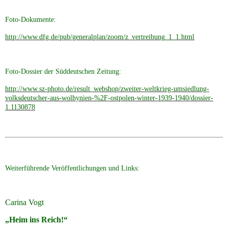
Foto-Dokumente:
http://www.dfg.de/pub/generalplan/zoom/z_vertreibung_1_1.html
Foto-Dossier der Süddeutschen Zeitung:
http://www.sz-photo.de/result_webshop/zweiter-weltkrieg-umsiedlung-
volksdeutscher-aus-wolhynien-%2F-ostpolen-winter-1939-1940/dossier-
1.1130878
Weiterführende Veröffentlichungen und Links:
Carina Vogt
„Heim ins Reich!“