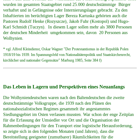
wurden im gesamten Staatsgebiet rund 25.000 deutschstämmige Bürger
verhaftet und in Gefängnisse oder Internierungslager gebracht. Zu den
Inhaftierten im berüchtigten Lager Bereza Kartuska gehörten auch die
Pastoren Rudolf Henke (Rozyszcze), Jakob Fuhr (Kostopol) und Hugo-
Karl Schmidt (Tuczyn). In diesem Lager sollen mehr als 3800 Personen
der deutschen Minderheit umgekommen sein, davon 20 Personen aus
Wolhynien.
* vgl. Alfred Kleindienst, Oskar Wagner "Der Protestantismus in der Republik Polen
1918/19 bis 1939. Im Spannungsfeld von Nationalitätenpolitik und Staatskirchenrecht,
kirchlicher und nationaler Gegensätze" Marburg 1985, Seite 384 f)
Das Leben in Lagern und Perspektiven eines Neuanfangs
Die Wolhyniendeutschen waren nach den Baltendeutschen die zweite
deutschstämmige Volksgruppe, die 1939 nach den Plänen des
nationalsozialistischen Regimes gesammelt ihr angestammtes
Siedlungsgebiet im Osten verlassen mussten. War schon der enge Zeitplan
für die Erfassung der Umsiedler vor Ort und die Organisation der
Rahmenbedingungen für den Transport eine logistische Herausforderung,
so zeigte sich in den folgenden Monaten (und Jahren), dass die
Bereitstellung geeigneter (zumutbarer) Räumlichkeiten für die