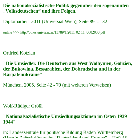
Die nationalsozialistische Politik gegenüber den sogenannten
„Volksdeutschen“ und ihre Folgen.
Diplomarbeit 2011 (Universiät Wien), Seite 89 - 132
online >>>
http://othes.univie.ac.at/13789/1/2011-02-11_0602030.pdf
Ortfried Kotzian
"Die Umsiedler. Die Deutschen aus West-Wolhynien, Galizien,
der Bukowina, Bessarabien, der Dobrudscha und in der
Karpatenukraine"
München, 2005, Seite 42 - 70 (mit weiteren Verweisen)
Wolf-Rüdiger Größl
"Nationalsozialistische Umsiedlungsaktionen im Osten 1939–
1944"
in: Landeszentrale für politische Bildung Baden-Württemberg
(Hrsg.); Zeitschriftenreihe "Deutschland und Europa",
Heft 45