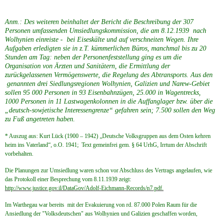
Anm.: Des weiteren beinhaltet der Bericht die Beschreibung der 307
Personen umfassenden Umsiedlungskommission, die am 8.12.1939 nach
Wolhynien einreiste - bei Eiseskälte und auf verschneiten Wegen. Ihre
Aufgaben erledigten sie in z.T. kümmerlichen Büros, manchmal bis zu 20
Stunden am Tag: neben der Personenfeststellung ging es um die
Organisation von Ärzten und Sanitätern, die Ermittlung der
zurückgelassenen Vermögenswerte, die Regelung des Abtransports. Aus den
genannten drei Siedlungsregionen Wolhynien, Galizien und Narew-Gebiet
sollen 95 000 Personen in 93 Eisenbahnzügen, 25.000 in Wagentrecks,
1000 Personen in 11 Lastwagenkolonnen in die Auffanglager bzw. über die
„deutsch-sowjetische Interessengrenze“ gefahren sein; 7.500 sollen den Weg
zu Fuß angetreten haben.
* Auszug aus: Kurt Lück (1900 – 1942) „Deutsche Volksgruppen aus dem Osten kehren
heim ins Vaterland“, o.O. 1941; Text gemeinfrei gem. § 64 UrhG, Irrtum der Abschrift
vorbehalten.
Die Planungen zur Umsiedlung waren schon vor Abschluss des Vertrags angelaufen, wie
das Protokoll einer Besprechung vom 8.11.1939 zeigt:
http://www.justice.gov.il/DataGov/Adolf-Eichmann-Records/n7.pdf.
Im Warthegau war bereits mit der Evakuierung von rd. 87.000 Polen Raum für die
Ansiedlung der "Volksdeutschen" aus Wolhynien und Galizien geschaffen worden,