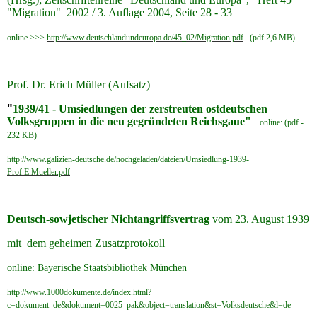
"Migration" 2002 / 3. Auflage 2004, Seite 28 - 33
online >>>
http://www.deutschlandundeuropa.de/45_02/Migration.pdf
(pdf 2,6 MB)
Prof. Dr. Erich Müller (Aufsatz)
"
1939/41 - Umsiedlungen der zerstreuten ostdeutschen
Volksgruppen in die neu gegründeten Reichsgaue"
online: (pdf -
232 KB)
http://www.galizien-deutsche.de/hochgeladen/dateien/Umsiedlung-1939-
Prof.E.Mueller.pdf
Deutsch-sowjetischer Nichtangriffsvertrag
vom 23. August 1939
mit dem geheimen Zusatzprotokoll
online: Bayerische Staatsbibliothek München
http://www.1000dokumente.de/index.html?
c=dokument_de&dokument=0025_pak&object=translation&st=Volksdeutsche&l=de