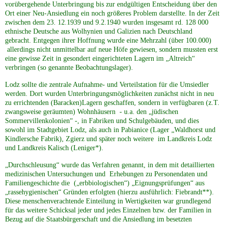
vorübergehende Unterbringung bis zur endgültigen Entscheidung über den
Ort einer Neu-Ansiedlung ein noch größeres Problem darstellte. In der Zeit
zwischen dem 23. 12.1939 und 9.2.1940 wurden insgesamt rd. 128 000
ethnische Deutsche aus Wolhynien und Galizien nach Deutschland
gebracht. Entgegen ihrer Hoffnung wurde eine Mehrzahl (über 100.000)
allerdings nicht unmittelbar auf neue Höfe gewiesen, sondern mussten erst
eine gewisse Zeit in gesondert eingerichteten Lagern im „Altreich“
verbringen (so genannte Beobachtungslager).
Lodz sollte die zentrale Aufnahme- und Verteilstation für die Umsiedler
werden. Dort wurden Unterbringungsmöglichkeiten zunächst nicht in neu
zu errichtenden (Baracken)Lagern geschaffen, sondern in verfügbaren (z.T.
zwangsweise geräumten) Wohnhäusern - u.a. den „jüdischen
Sommervillenkolonien“ -, in Fabriken und Schulgebäuden, und dies
sowohl im Stadtgebiet Lodz, als auch in Pabianice (Lager „Waldhorst und
Kindlersche Fabrik), Zgierz und später noch weitere im Landkreis Lodz
und Landkreis Kalisch (Leniger*).
„Durchschleusung“ wurde das Verfahren genannt, in dem mit detaillierten
medizinischen Untersuchungen und Erhebungen zu Personendaten und
Familiengeschichte die („erbbiologischen“) „Eignungsprüfungen“ aus
„rassehygienischen“ Gründen erfolgten (hierzu ausführlich: Fiebrandt**).
Diese menschenverachtende Einteilung in Wertigkeiten war grundlegend
für das weitere Schicksal jeder und jedes Einzelnen bzw. der Familien in
Bezug auf die Staatsbürgerschaft und die Ansiedlung im besetzten