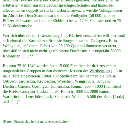
bewundernswertes Werk des Wiederaufbaues geleistet. Sie führten einen
erbitterten Kampf um ihre deutschsprachigen Schulen und hatten bei
alledem einen doppelt so starken Geburtenzuwachs wie die Volksgenossen
späte Kriegsfolgen
im Altreiche. Dem Stamme nach sind die Wolhynier (58 000) zu 8 %
Pfälzer, Schwaben und andere Süddeutsche, zu 17 % Schlesier und zu 75
% Niederdeutsche.
G&auml;stebuch (3)
Wer sich über die (…) Umsiedlung (…) Klarheit verschaffen will, der muß
sich einmal die Karte dieser Streusiedlungen ansehen. Da lagen z.B. in
Kontakt (4)
Wolhynien, auf einem Gebiet von 25.100 Quadratkilometern verstreut,
über 400 in sich nicht mehr geschlossene Dörfer mit nur ungefähr 58000
Kolonisten. (…)**
Impressum
Bis zum 25.10.1940 wurden über 15.000 Familien der drei zusammen
umgesiedelten Gruppen in den östlichen Kreisen des
Warthegaues
(…) in
neue Höfe eingewiesen. Unter 400 Siedlerfamilien nahmen die Kreise
Sitemap (10)
Ostrowo, Jarotschin, Krotoschin, Wreschen, Wangrowitz, Schubin,
Dietfurt, Gnesen, Gostingen, Hohensalza, Konin; 600 – 1000 [Familien]
die Kreise Gostynin, Leslau,Turek, Kalisch, 1000 bis 2000 Kutno,
Datenschutz
Wartbrücken, Lenschütz, Lask, Sieradsch, Wielun, 5.500 der Kreis [Lodz]
auf. (…)“
Referenzen
(Karte: Staatsarchiv in Posen, urheberrechtsfrei)