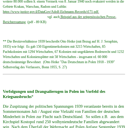
weitere 80.000 sollten lt. einem Vermerk von 8. Januar 1940 noch evakuiert werden in die
Gebiete Krakau, Warschau, Radom und Lublin:
https://www.justice.gov.il/DataGov/Adolf-Eichmann-Records/t171.pdf.
vgl. auch
Beispiel aus der zeitgenössischen Presse-
Berichterstattung
(pdf - 89 KB)
** Die Besitzverhältnisse 1939 beschreibt Otto Heike (mit Bezug auf H. J. Seraphim,
1935) wie folgt: Es gab 150 Eigentümerkolonien mit 3215 Wirtschaften, 85
Pachtkolonien mit 1294 Wirtschaften, 67 Kolonien mit ungeklärtem Bodenrecht und 1232
Wirtschaften und Koloniensplitter mit 58 Wirtschaften - insgesamt rd. 60 000
deutschstämmige Bewohner. (Otto Heike "Das Deutschtum in Polen 1918 - 1939"
Selbstverlag des Verfassers, Bonn 1955, S. 27)
Verfolgungen und Drangsalierugen in Polen im Vorfeld des
Kriegsausbruchs
*
Die Zuspitzung der politischen Spannungen 1939 veranlasste bereits in den
Sommermonaten Juli / August eine Vielzahl von Familien der deutschen
Minderheit in Polen zur Flucht nach Deutschland. So sollen z.B. aus dem
Kirchspiel Kostopol rund 250 wolhyniendeutsche Familien abgewandert
sein. Nach dem Überfall der Wehrmacht auf Polen Anfang September 1939