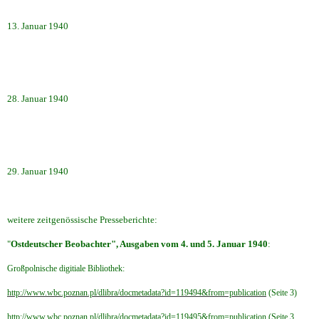
13. Januar 1940
28. Januar 1940
29. Januar 1940
weitere zeitgenössische Presseberichte:
"
Ostdeutscher Beobachter", Ausgaben vom 4. und 5. Januar 1940
:
Großpolnische digitiale Bibliothek:
http://www.wbc.poznan.pl/dlibra/docmetadata?id=119494&from=publication
(Seite 3)
http://www.wbc.poznan.pl/dlibra/docmetadata?id=119495&from=publication
(Seite 3