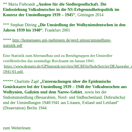
** Maria Fiebrandt
„Auslese für die Siedlergesellschaft. Die
Einbeziehung Volksdeutscher in die NS-Erbgesundheitspolitik im
Kontext der Umsiedlungen 1939 – 1945“
, Göttingen 2014
*** Stephan Döring
„Die Umsiedlung der Wolhyniendeutschen in den
Jahren 1939 bis 1940“
, Frankfurt 2001
****
http://homepages.uni-tuebingen.de/gerd.simon/umsiedlung-
statistik.pdf
Eine Statistik zum Altersaufbau und zu Berufsgruppen der Umsiedler
veröffentlichte das zuständige
Reichsamt im Januar 1941:
https://www.destatis.de/GPStatistik/servlets/MCRFileNodeServlet/DEAusgabe_
1941-01.pdf.
***** Charlotte Zapf
„Untersuchungen über die Epidemische
Genickstarre bei der Umsiedlung 1939 – 1940 der Volksdeutschen aus
Wolhynien, Galizien und dem Narew-Gebiet
, sowie bei der
Südostumsiedlung (Bessarabien, Nord- und Südbuchenland, Dobrudscha)
und der Umsiedlungen 1940/1941 aus Litauen, Estland und Lettland“
(Dissertation) Berlin 1944
zum Weiterlesen: