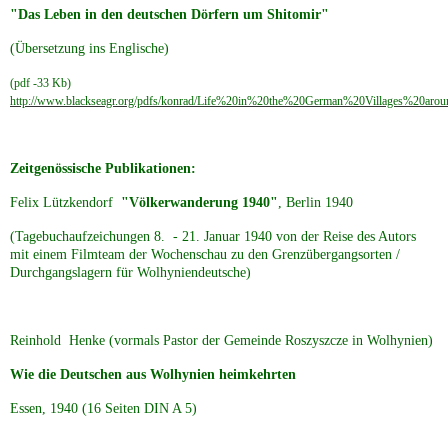
"Das Leben in den deutschen Dörfern um Shitomir"
(Übersetzung ins Englische)
(pdf -33 Kb)
http://www.blackseagr.org/pdfs/konrad/Life%20in%20the%20German%20Villages%20arou
Zeitgenössische Publikationen:
Felix Lützkendorf
"Völkerwanderung 1940"
, Berlin 1940
(Tagebuchaufzeichungen 8. - 21. Januar 1940 von der Reise des Autors
mit einem Filmteam der Wochenschau zu den
Grenzübergangsorten /
Durchgangslagern für Wolhyniendeutsche)
Reinhold Henke (vormals Pastor der Gemeinde Roszyszcze in Wolhynien)
Wie die Deutschen aus Wolhynien heimkehrten
Essen, 1940 (16 Seiten DIN A 5)