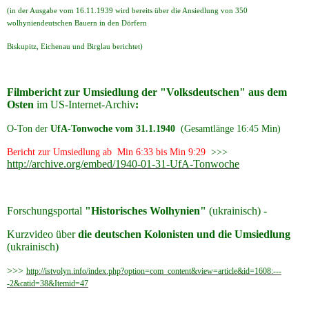
(in der Ausgabe vom 16.11.1939 wird bereits über die Ansiedlung von 350
wolhyniendeutschen Bauern in den Dörfern
Biskupitz, Eichenau und Birglau berichtet)
Filmbericht zur Umsiedlung der "Volksdeutschen" aus dem
Osten
im US-Internet-Archiv
:
O-Ton der
UfA-Tonwoche vom 31.1.1940
(Gesamtlänge 16:45 Min)
Bericht zur Umsiedlung ab Min 6:33 bis Min 9:29
>>>
http://archive.org/embed/1940-01-31-UfA-Tonwoche
Forschungsportal
"Historisches Wolhynien"
(ukrainisch) -
Kurzvideo über
die deutschen Kolonisten und die Umsiedlung
(ukrainisch)
>>>
http://istvolyn.info/index.php?option=com_content&view=article&id=1608:---
-2&catid=38&Itemid=47