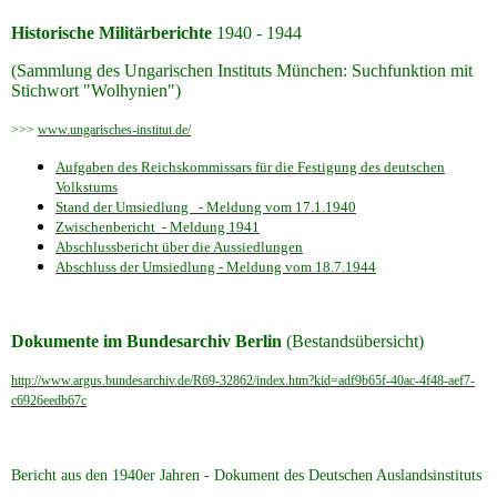
Historische Militärberichte
1940 - 1944
(Sammlung des Ungarischen Instituts München: Suchfunktion mit
Stichwort "Wolhynien")
>>>
www.ungarisches-institut.de/
Aufgaben des Reichskommissars für die Festigung des deutschen
Volkstums
Stand der Umsiedlung - Meldung vom 17.1.1940
Zwischenbericht - Meldung 1941
Abschlussbericht über die Aussiedlungen
Abschluss der Umsiedlung - Meldung vom 18.7.1944
Dokumente im Bundesarchiv Berlin
(Bestandsübersicht)
http://www.argus.bundesarchiv.de/R69-32862/index.htm?kid=adf9b65f-40ac-4f48-aef7-
c6926eedb67c
Bericht aus den 1940er Jahren - Dokument des Deutschen Auslandsinstituts