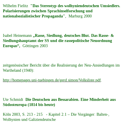
Wilhelm Fielitz
"Das Stereotyp des wolhyniendeutschen Umsiedlers.
Polarisierungen zwischen Sprachinselforschung und
nationalsozialistischer Propaganda"
, Marburg 2000
Isabel Heinemann
„Rasse, Siedlung, deutsches Blut. Das Rasse- &
Siedlungshauptamt der SS und die rassepolitische Neuordnung
Europas“,
Göttingen 2003
zeitgenössischer Bericht über die Realisierung der Neu-Ansiedlungen im
Wartheland (1940):
http://homepages.uni-tuebingen.de/gerd.simon/Volksliste.pdf
.
Ute Schmidt
Die Deutschen aus Bessarabien.
Eine Minderheit aus
Südosteuropa (1814 bis heute)
Köln 2003, S. 213 - 215 - Kapitel 2.1 – Die Vorgänger: Balten-,
Wolhynien und Galiziendeutsche