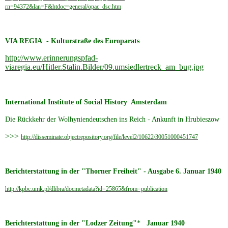
rn=94372&lan=F&htdoc=general/opac_dsc.htm
VIA REGIA - Kulturstraße des Europarats
http://www.erinnerungspfad-
viaregia.eu/Hitler.Stalin.Bilder/09.umsiedlertreck_am_bug.jpg
International Institute of Social History Amsterdam
Die Rückkehr der Wolhyniendeutschen ins Reich - Ankunft in Hrubieszow
>>>
http://disseminate.objectrepository.org/file/level2/10622/30051000451747
Berichterstattung in der "Thorner Freiheit" - Ausgabe 6. Januar 1940
http://kpbc.umk.pl/dlibra/docmetadata?id=25865&from=publication
Berichterstattung in der "Lodzer Zeitung"
*
Januar 1940