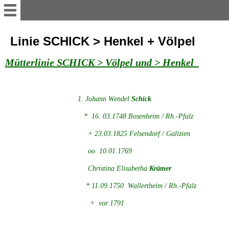
myvolyn
Linie SCHICK > Henkel + Völpel
Mütterlinie SCHICK > Völpel und > Henkel
AKTUELLES
Reise-Impressionen 2016
1. Johann Wendel
Schick
* 16. 03.1748 Bosenheim / Rh.-Pfalz
Reise-Impressionen 2017
+ 23.03.1825 Felsendorf / Galizien
oo 10.01.1769
Reise-Impressionen 2018
Christina Elisabetha
Krämer
Reise-Impressionen 2019
* 11.09.1750 Wallertheim / Rh.-Pfalz
+ vor 1791
Heimat WOLHYNIEN