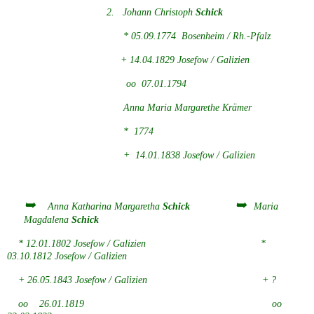
2. Johann Christoph
Schick
Genealogie
* 05.09.1774 Bosenheim / Rh.-Pfalz
WOLHYNIEN spezial
+ 14.04.1829 Josefow / Galizien
oo 07.01.1794
historische Publikationen
Anna Maria Margarethe Krämer
* 1774
LWW Weichsel Warthe
+ 14.01.1838 Josefow / Galizien
Heimat GALIZIEN
➥
➥
Anna Katharina Margaretha
Schick
Maria
Magdalena
Schick
UKRAINE
* 12.01.1802 Josefow / Galizien *
03.10.1812 Josefow / Galizien
CHOLMERLAND
+ 26.05.1843 Josefow / Galizien + ?
Heimat PFALZ
oo 26.01.1819 oo