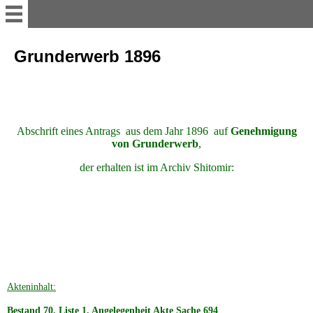
myvolyn
Grunderwerb 1896
AKTUELLES
Reise-Impressionen 2016
Abschrift eines Antrags aus dem Jahr 1896
auf
Genehmigung
von Grunderwerb
,
der erhalten ist im Archiv Shitomir:
Reise-Impressionen 2017
Reise-Impressionen 2018
Reise-Impressionen 2019
Akteninhalt:
Heimat WOLHYNIEN
Bestand 70. Liste 1. Angelegenheit Akte Sache 694