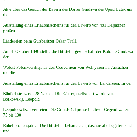
Genealogie
Akte über das Gesuch der Bauern des Dorfes Gnidawa des Ujesd Lutsk um
die
Ausstellung eines Erlaubnisscheins für den Erwerb von 481 Desjatinen
WOLHYNIEN spezial
großen
Ländereien beim Gutsbesitzer Oskar Trull.
historische Publikationen
Am 4. Oktober 1896 stellte die Bittstellergesellschaft der Kolonie Gnidawa
der
LWW Weichsel Warthe
Wolost Polonkowskaja an den Gouverneur von Wolhynien ihr Ansuchen
um die
Heimat GALIZIEN
Ausstellung eines Erlaubnisscheins für den Erwerb von Ländereien. In der
Käuferliste waren 28 Namen. Die Käufergesellschaft wurde von
UKRAINE
Borkowskij, Leopold
Leopoldowitsch vertreten. Die Grundstückpreise in dieser Gegend waren
CHOLMERLAND
75 bis 100
Rubel pro Desjatina. Die Bittsteller behaupteten, dass sie alle begütert sind
und
Heimat PFALZ