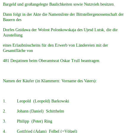
Bargeld und großangelegte Baulichkeiten sowie Nutzvieh besitzen.
späte Kriegsfolgen
Dann folgt in der Akte die Namensliste der Bittstellergenossenschaft der
Bauern des
G&auml;stebuch (3)
Dorfes Gnidawa der Wolost Polonkowskaja des Ujesd Lutsk, die die
Ausstellung
eines Erlaubnisscheins für den Erwerb von Ländereien mit der
Kontakt (4)
Gesamtfläche von
481 Desjatinen beim Oberamtsrat Oskar Trull beantragen.
Impressum
Namen der Käufer (in Klammern: Vorname des Vaters):
Sitemap (10)
Datenschutz
1. Leopold (Leopold) Barkowski
2. Johann (Daniel) Schitthelm
Referenzen
3. Philipp (Peter) Ring
4. Gottfried (Adam) Felbel (=Völpel)