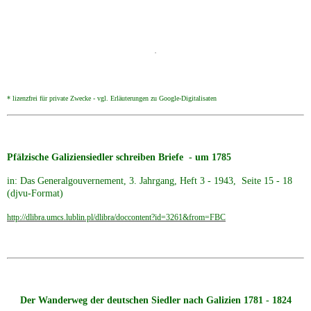
* lizenzfrei für private Zwecke - vgl. Erläuterungen zu Google-Digitalisaten
Pfälzische Galiziensiedler schreiben Briefe - um 1785
in: Das Generalgouvernement, 3. Jahrgang, Heft 3 - 1943, Seite 15 - 18
(djvu-Format)
http://dlibra.umcs.lublin.pl/dlibra/doccontent?id=3261&from=FBC
Der Wanderweg der deutschen Siedler nach Galizien 1781 - 1824