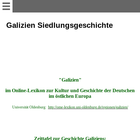
myvolyn
Galizien Siedlungsgeschichte
AKTUELLES
Reise-Impressionen 2016
Reise-Impressionen 2017
"Galizien"
im Online-Lexikon zur Kultur und Geschichte der Deutschen
Reise-Impressionen 2018
im östlichen Europa
Universität Oldenburg:
http://ome-lexikon.uni-oldenburg.de/regionen/galizien/
Reise-Impressionen 2019
Heimat WOLHYNIEN
Zeittafel zur Geschichte Galiziens: