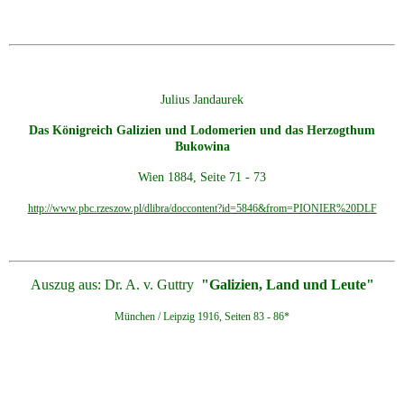
J
ulius Jandaurek
Das Königreich Galizien und Lodomerien und das Herzogthum
Bukowina
Wien 1884, Seite 71 - 73
http://www.pbc.rzeszow.pl/dlibra/doccontent?id=5846&from=PIONIER%20DLF
Auszug aus: Dr. A. v. Guttry
"Galizien, Land und Leute"
München / Leipzig 1916, Seiten 83 - 86*