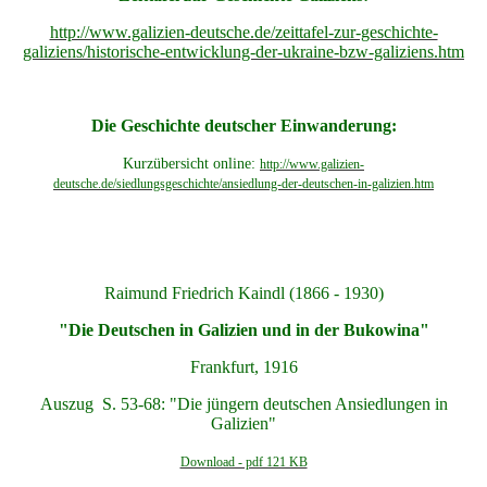
Genealogie
http://www.galizien-deutsche.de/zeittafel-zur-geschichte-
galiziens/historische-entwicklung-der-ukraine-bzw-galiziens.htm
WOLHYNIEN spezial
Die Geschichte deutscher Einwanderung:
historische Publikationen
Kurzübersicht online:
http://www.galizien-
deutsche.de/siedlungsgeschichte/ansiedlung-der-deutschen-in-galizien.htm
LWW Weichsel Warthe
Heimat GALIZIEN
Raimund Friedrich Kaindl (1866 - 1930)
"Die Deutschen in Galizien und in der Bukowina"
UKRAINE
Frankfurt, 1916
Auszug S. 53-68: "Die jüngern deutschen Ansiedlungen in
CHOLMERLAND
Galizien"
Download - pdf 121 KB
Heimat PFALZ