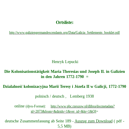
späte Kriegsfolgen
Ortsliste:
G&auml;stebuch (3)
http://www.galiziengermandescendants.org/Data/Galicia_Settlements_booklet.pdf
Kontakt (4)
Henryk Lepucki
Impressum
Die Kolonisationstätigkeit Maria Theresias und Joseph II. in Galizien
in den Jahren 1772-1790 =
Sitemap (10)
Dzialalność kolonizacyjna Marii Teresy i Józefa II w Galicji, 1772-1790
Datenschutz
polnisch / deutsch , Lemberg 1938
online
:
(djvu-Format)
http://www.pbc.rzeszow.pl/dlibra/docmetadata?
id=2073&from=&dirids=1&ver_id=&lp=1&QI
=
Referenzen
deutsche Zusammenfassung ab Seite 189 -
Auszug zum Download
( pdf -
5,5 MB)