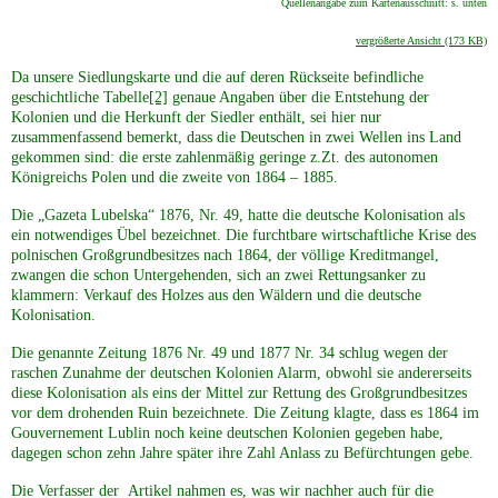
Quellenangabe zum Kartenausschnitt: s. unten
vergrößerte Ansicht (173 KB)
späte Kriegsfolgen
Da unsere Siedlungskarte und die auf deren Rückseite befindliche
geschichtliche Tabelle
[2]
genaue Angaben über die Entstehung der
G&auml;stebuch (3)
Kolonien und die Herkunft der Siedler enthält, sei hier nur
zusammenfassend bemerkt, dass die Deutschen in zwei Wellen ins Land
gekommen sind: die erste zahlenmäßig geringe z.Zt. des autonomen
Kontakt (4)
Königreichs Polen und die zweite von 1864 – 1885.
Die „Gazeta Lubelska“ 1876, Nr. 49, hatte die deutsche Kolonisation als
ein notwendiges Übel bezeichnet. Die furchtbare wirtschaftliche Krise des
Impressum
polnischen Großgrundbesitzes nach 1864, der völlige Kreditmangel,
zwangen die schon Untergehenden, sich an zwei Rettungsanker zu
klammern: Verkauf des Holzes aus den Wäldern und die deutsche
Sitemap (10)
Kolonisation.
Die genannte Zeitung 1876 Nr. 49 und 1877 Nr. 34 schlug wegen der
Datenschutz
raschen Zunahme der deutschen Kolonien Alarm, obwohl sie andererseits
diese Kolonisation als eins der Mittel zur Rettung des Großgrundbesitzes
vor dem drohenden Ruin bezeichnete. Die Zeitung klagte, dass es 1864 im
Gouvernement Lublin noch keine deutschen Kolonien gegeben habe,
Referenzen
dagegen schon zehn Jahre später ihre Zahl Anlass zu Befürchtungen gebe.
Die Verfasser der Artikel nahmen es, was wir nachher auch für die