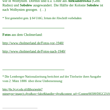
wie in Wolhynien. Dorthin sind u.a. Leute aus
Aleksandrówka
(Gem.
Rudno) und
Sobolew
ausgewandert. Die Hälfte der Kolonie
Sobolew
ist
nach Wolhynien gezogen. (…)
* Text gemeinfrei gem. § 64 UrhG; Irrtum der Abschrift vorbehalten
____________________________
Fotos
aus dem Cholmerland:
http://www.cholmerland.de/Fotos-vor-1940/
http://www.cholmerland.de/Fotos-nach-1940/
____________________________
Die Lemberger Nationalzeitung berichtet auf der Titelseite ihrer Ausgabe
*
vom 2. März 1886 über diese Umbenennung:
http://jbc.bj.uj.edu.pl/dlibra/applet?
mimetype=image/x.djvu&sec=false&handler=djvu&content_url=/Content/66509/DIGCZA