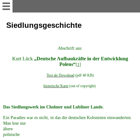
myvolyn
Siedlungsgeschichte
AKTUELLES
Abschrift aus:
Reise-Impressionen 2016
Kurt Lück
„Deutsche Aufbaukräfte in der Entwicklung
Polens“
[1]
Reise-Impressionen 2017
Text als Download
(pdf 40 KB)
historische Karte
(out of copyright)
Reise-Impressionen 2018
Das Siedlungswerk im Cholmer und Lubliner Lande.
Reise-Impressionen 2019
Ein Paradies war es nicht, in das die deutschen Kolonisten
einwanderten.
Man lese nur
ältere
Heimat WOLHYNIEN
polnische