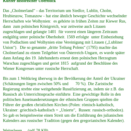
Kurzer historischer Überblick
Das „Cholmerland“ - das Territorium um Siedlce, Lublin, Cholm,
Hrubieszow, Tomaszow - hat eine ähnlich bewegte Geschichte wechselnder
Herrschaften wie Wolhynien: es gehörte in frühen Zeiten zur Kiewer Rus,
dann zum polnischen Königreich, war zeitweise auch Litauen
zugeschlagen und gelangte 1401 für vorerst einen längeren Zeitraum
endgültig unter polnische Oberhoheit. 1569 erfolgte unter Einbeziehung
von Podlachien und Wolhynien eine Vereinigung mit Litauen („Lubliner
Union“). Die so genannte „dritte Teilung Polens“ (1795) machte das
Cholmerland zu einem Teilgebiet von Österreich-Ungarn, es wurde später
dann Anfang des 19. Jahrhunderts erneut dem polnischen Herzogtum
Warschau zugeschlagen und geriet 1815 aufgrund der Beschlüsse des
Wiener Kongresses unter russische Herrschaft.
Bis zum 1.Weltkrieg überwog in der Bevölkerung der Anteil der Ukrainer
(Schätzungen liegen zwischen 50% und 70 %). Die Zaristische
Regierung strebte eine weitgehende Russifizierung an, indem sie z.B. das
Russisch als Unterrichtssprache einführte. Eine gewichtige Rolle in den
politischen Auseinandersetzungen der ethnischen Gruppen spielten die
Führer der großen christlichen Kirchen (Polen: römisch-katholisch,
Ukrainer: griechisch-katholisch = „Unierte“, Russen: russisch-orthodox).
So gab es beispielsweise einen Streit um die Einführung des julianischen
Kalenders aus russischer Tradition (gegen den gregorianischen Kalender).
Weiterlesen...
(pdf 78 KB)