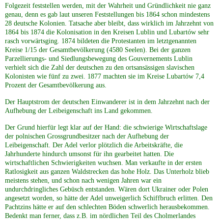
Folgezeit feststellen werden, mit der Wahrheit und Gründlichkeit nie ganz
genau, denn es gab laut unseren Feststellungen bis 1864 schon mindestens
28 deutsche Kolonien. Tatsache aber bleibt, dass wirklich im Jahrzehnt von
1864 bis 1874 die Kolonisation in den Kreisen Lublin und Lubartów sehr
rasch vorwärtsging. 1874 bildeten die Protestanten im letztgenannten
Kreise 1/15 der Gesamtbevölkerung (4580 Seelen). Bei der ganzen
Parzellierungs- und Siedlungsbewegung des Gouvernements Lublin
verhielt sich die Zahl der deutschen zu den ortsansässigen slavischen
Kolonisten wie fünf zu zwei. 1877 machten sie im Kreise Lubartów 7,4
Prozent der Gesamtbevölkerung aus.
Der Hauptstrom der deutschen Einwanderer ist in dem Jahrzehnt nach der
Aufhebung der Leibeigenschaft ins Land gekommen.
Der Grund hierfür legt klar auf der Hand: die schwierige Wirtschaftslage
der polnischen Grossgrundbesitzer nach der Aufhebung der
Leibeigenschaft. Der Adel verlor plötzlich die Arbeitskräfte, die
Jahrhunderte hindurch umsonst für ihn gearbeitet hatten. Die
wirtschaftlichen Schwierigkeiten wuchsen. Man verkaufte in der ersten
Ratlosigkeit aus ganzen Waldstrecken das hohe Holz. Das Unterholz blieb
meistens stehen, und schon nach wenigen Jahren war ein
undurchdringliches Gebüsch entstanden. Wären dort Ukrainer oder Polen
angesetzt worden, so hätte der Adel unweigerlich Schiffbruch erlitten. Den
Pachtzins hätte er auf den schlechten Böden schwerlich herausbekommen.
Bedenkt man ferner, dass z.B. im nördlichen Teil des Cholmerlandes