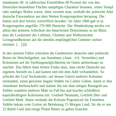
mindestens 40, in zahlreichen Einzelfällen 80 Prozent der von den
Deutschen besiedelten Flächen sumpfigen Charakter besassen, reiner Sumpf
oder sandiger Boden waren, dann versteht man, weshalb der polnische Adel
deutsche Einwanderer aus dem Westen Kongresspolens heranzog. Die
hatten sich dort bereits vortrefflich bewährt. Im Jahre 1860 gab es in
Kongresspolen ungefähr 270 000 Deutsche. Der Wanderdrang steckte vor
allem den ärmeren Schichten des bäuerlichen Deutschtums so im Blute,
dass die Lockmittel der Lubliner, Cholmer und Wolhynischen
Grossgrundbesitzer auf die ohnehin empfänglichen Gemüter wirken
mussten. (…
[3]
)
In den meisten Fällen schickten die Gutsbesitzer deutsche oder polnische
Boten ins Weichselgebiet, um Annehmer (Anm.: d.h. Vermittler) und
Kolonisten auf die Siedlungsmöglichkeiten im Osten aufmerksam zu
machen. Das führte dann letzten Endes dazu, dass reiche Deutsche aus
eigenem Antrieb ins Land kamen und mit dem Adel verhandelten. So
schickte der Graf Suchodolski, auf dessen Gütern mehrere Kolonien
entstanden, einen gewissen August Stübbe ins Lodzer Gebiet, damit er ihm
Annehmer herbeischaffe und stattete ihn mit dem nötigen Reisegeld aus.
Stübbe wanderte mehrere Male zu Fuß hin und brachte schließlich
kapitalkräftigere Kolonisten mit: Gottlieb Neumann, Gottlieb Dürr und
Gottlieb Muth. Ihnen verdankt die Kolonie Pograniczié ihr Entstehen.
Stübbe bekam vom Grafen als Belohnung 15 Morgen Land, für die er nur
25 Rubel Geld und einige Pfund Butter zu geben brauchte.