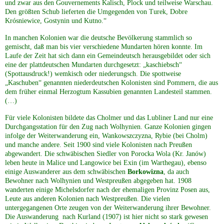
und zwar aus den Gouvernements Kalisch, Plock und teilweise Warschau.
Den größten Schub lieferten die Umgegenden von Turek, Dobre
Krósniewice, Gostynin und Kutno.“
In manchen Kolonien war die deutsche Bevölkerung stammlich so
gemischt, daß man bis vier verschiedene Mundarten hören konnte. Im
Laufe der Zeit hat sich dann ein Gemeindeutsch herausgebildet oder sich
eine der plattdeutschen Mundarten durchgesetzt: „kaschiebsch“
(Spottausdruck!) wemkisch oder niederungsch. Die spottweise
„Kaschuben“ genannten niederdeutschen Kolonisten sind Pommern, die aus
dem früher einmal Herzogtum Kassubien genannten Landesteil stammen.
(…)
Für viele Kolonisten bildete das Cholmer und das Lubliner Land nur eine
Durchgangsstation für den Zug nach Wolhynien. Ganze Kolonien gingen
infolge der Weiterwanderung ein, Wankowszczyzna, Rybie (bei Cholm)
und manche andere. Seit 1900 sind viele Kolonisten nach Preußen
abgewandert. Die schwäbischen Siedler von Porocka Wola (Kr. Janów)
leben heute in Malice und Langowice bei Exin (im Warthegau), ebenso
einige Auswanderer aus dem schwäbischen
Borkowizna
, da auch
Bewohner nach Wolhynien und Westpreußen abgegeben hat. 1908
wanderten einige Michelsdorfer nach der ehemaligen Provinz Posen aus,
Leute aus anderen Kolonien nach Westpreußen. Die vielen
untergegangenen Orte zeugen von der Weiterwanderung ihrer Bewohner.
Die Auswanderung nach Kurland (1907) ist hier nicht so stark gewesen