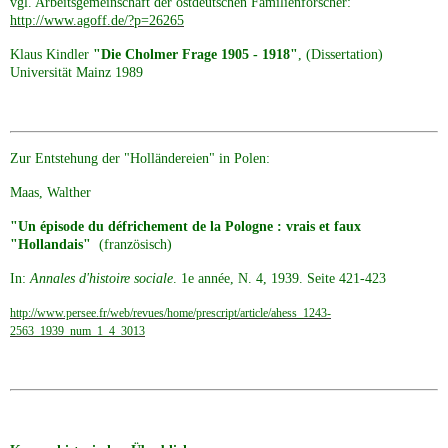
vgl. Arbeitsgemeinschaft der ostdeutschen Familienforscher:
http://www.agoff.de/?p=26265
Klaus Kindler
"Die Cholmer Frage 1905 - 1918"
, (Dissertation)
Universität Mainz 1989
Zur Entstehung der "Holländereien" in Polen:
Maas, Walther
"Un épisode du défrichement de la Pologne : vrais et faux
"Hollandais"
(französisch)
In:
Annales d'histoire sociale
. 1e année, N. 4, 1939. Seite 421-423
http://www.persee.fr/web/revues/home/prescript/article/ahess_1243-
2563_1939_num_1_4_3013