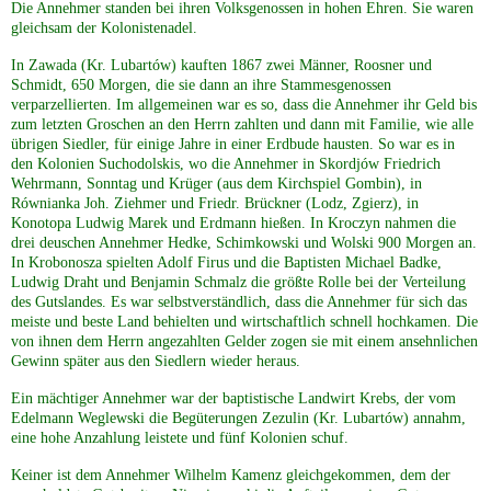
Die Annehmer standen bei ihren Volksgenossen in hohen Ehren. Sie waren
gleichsam der Kolonistenadel.
In Zawada (Kr. Lubartów) kauften 1867 zwei Männer, Roosner und
Schmidt, 650 Morgen, die sie dann an ihre Stammesgenossen
verparzellierten. Im allgemeinen war es so, dass die Annehmer ihr Geld bis
zum letzten Groschen an den Herrn zahlten und dann mit Familie, wie alle
übrigen Siedler, für einige Jahre in einer Erdbude hausten. So war es in
den Kolonien Suchodolskis, wo die Annehmer in Skordjów Friedrich
Wehrmann, Sonntag und Krüger (aus dem Kirchspiel Gombin), in
Równianka Joh. Ziehmer und Friedr. Brückner (Lodz, Zgierz), in
Konotopa Ludwig Marek und Erdmann hießen. In Kroczyn nahmen die
drei deuschen Annehmer Hedke, Schimkowski und Wolski 900 Morgen an.
In Krobonosza spielten Adolf Firus und die Baptisten Michael Badke,
Ludwig Draht und Benjamin Schmalz die größte Rolle bei der Verteilung
des Gutslandes. Es war selbstverständlich, dass die Annehmer für sich das
meiste und beste Land behielten und wirtschaftlich schnell hochkamen. Die
von ihnen dem Herrn angezahlten Gelder zogen sie mit einem ansehnlichen
Gewinn später aus den Siedlern wieder heraus.
Ein mächtiger Annehmer war der baptistische Landwirt Krebs, der vom
Edelmann Weglewski die Begüterungen Zezulin (Kr. Lubartów) annahm,
eine hohe Anzahlung leistete und fünf Kolonien schuf.
Keiner ist dem Annehmer Wilhelm Kamenz gleichgekommen, dem der