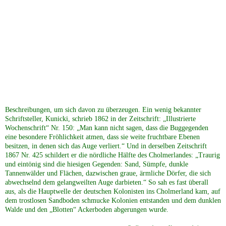
Genealogie
WOLHYNIEN spezial
historische Publikationen
LWW Weichsel Warthe
Beschreibungen, um sich davon zu überzeugen. Ein wenig bekannter
Schriftsteller, Kunicki, schrieb 1862 in der Zeitschrift: „Illustrierte
Wochenschrift“ Nr. 150: „Man kann nicht sagen, dass die Buggegenden
Heimat GALIZIEN
eine besondere Fröhlichkeit atmen, dass sie weite fruchtbare Ebenen
besitzen, in denen sich das Auge verliert.“ Und in derselben Zeitschrift
1867 Nr. 425 schildert er die nördliche Hälfte des Cholmerlandes: „Traurig
UKRAINE
und eintönig sind die hiesigen Gegenden: Sand, Sümpfe, dunkle
Tannenwälder und Flächen, dazwischen graue, ärmliche Dörfer, die sich
abwechselnd dem gelangweilten Auge darbieten.“ So sah es fast überall
CHOLMERLAND
aus, als die Hauptwelle der deutschen Kolonisten ins Cholmerland kam, auf
dem trostlosen Sandboden schmucke Kolonien entstanden und dem dunklen
Walde und den „Blotten“ Ackerboden abgerungen wurde.
Heimat PFALZ