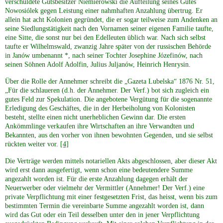
verschuldete Gutsbesitzer Niemierowski die Aufteilung seines Gutes
Nowosiólek gegen Leistung einer nahmhaften Anzahlung übertrug. Er
allein hat acht Kolonien gegründet, die er sogar teilweise zum Andenken an
seine Siedlungstätigkeit nach den Vornamen seiner eigenen Familie taufte,
eine Sitte, die sonst nur bei den Edelleuten üblich war. Nach sich selbst
taufte er Wilhelmswald, zwanzig Jahre später von der russischen Behörde
in Janów umbenannt *, nach seiner Tochter Josephine Józefinów, nach
seinen Söhnen Adolf Adolfin, Julius Juljanów, Heinrich Henrysin.
Über die Rolle der Annehmer schreibt die „Gazeta Lubelska“ 1876 Nr. 51,
„Für die schlaueren (d.h. der Annehmer. Der Verf.) bot sich zugleich ein
gutes Feld zur Spekulation. Die angebotene Vergütung für die sogenannte
Erledigung des Geschäftes, die in der Herbeiholung von Kolonisten
besteht, stellte einen nicht unerheblichen Gewinn dar. Die ersten
Ankömmlinge verkaufen ihre Wirtschaften an ihre Verwandten und
Bekannten, aus den vorher von ihnen bewohnten Gegenden, und sie selbst
rückten weiter vor.
[4]
Die Verträge werden mittels notariellen Akts abgeschlossen, aber dieser Akt
wird erst dann ausgefertigt, wenn schon eine bedeutendere Summe
angezahlt worden ist. Für die erste Anzahlung dagegen erhält der
Neuerwerber oder vielmehr der Vermittler (Annehmer! Der Verf.) eine
private Verpflichtung mit einer festgesetzten Frist, das heisst, wenn bis zum
bestimmten Termin die vereinbarte Summe angezahlt worden ist, dann
wird das Gut oder ein Teil desselben unter den in jener Verpflichtung