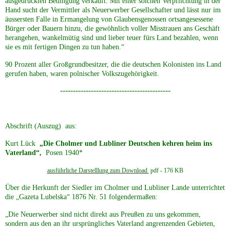
ausgedrückten Bedingung verkauft. Mit einer solchen Verpflichtung in der
Hand sucht der Vermittler als Neuerwerber Gesellschafter und lässt nur im
äussersten Falle in Ermangelung von Glaubensgenossen ortsangesessene
Bürger oder Bauern hinzu, die gewöhnlich voller Misstrauen ans Geschäft
herangehen, wankelmütig sind und lieber teuer fürs Land bezahlen, wenn
sie es mit fertigen Dingen zu tun haben.“
90 Prozent aller Großgrundbesitzer, die die deutschen Kolonisten ins Land
gerufen haben, waren polnischer Volkszugehörigkeit.
-------------------------------------------
Abschrift (Auszug) aus:
Kurt Lück
„Die Cholmer und Lubliner Deutschen kehren heim ins
Vaterland“,
Posen 1940*
ausführliche Darstelllung zum Download
pdf - 176 KB
Über die Herkunft der Siedler im Cholmer und Lubliner Lande unterrichtet
die „Gazeta Lubelska“ 1876 Nr. 51 folgendermaßen:
„Die Neuerwerber sind nicht direkt aus Preußen zu uns gekommen,
sondern aus den an ihr ursprüngliches Vaterland angrenzenden Gebieten,