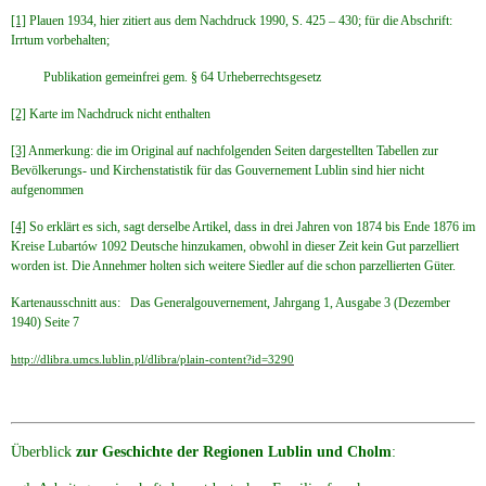
[1]
Plauen 1934, hier zitiert aus dem Nachdruck 1990, S. 425 – 430; für die Abschrift:
Irrtum vorbehalten;
Publikation gemeinfrei gem. § 64 Urheberrechtsgesetz
[2]
Karte im Nachdruck nicht enthalten
[3]
Anmerkung: die im Original auf nachfolgenden Seiten dargestellten Tabellen zur
Bevölkerungs- und Kirchenstatistik für das Gouvernement Lublin sind hier nicht
aufgenommen
[4]
So erklärt es sich, sagt derselbe Artikel, dass in drei Jahren von 1874 bis Ende 1876 im
Kreise Lubartów 1092 Deutsche hinzukamen, obwohl in dieser Zeit kein Gut parzelliert
worden ist. Die Annehmer holten sich weitere Siedler auf die schon parzellierten Güter.
Kartenausschnitt aus:
Das Generalgouvernement, Jahrgang 1, Ausgabe 3 (Dezember
1940) Seite 7
http://dlibra.umcs.lublin.pl/dlibra/plain-content?id=3290
Überblick
zur Geschichte der Regionen Lublin und Cholm
: