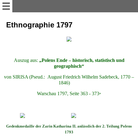
myvolyn
Ethnographie 1797
AKTUELLES
Reise-Impressionen 2016
Auszug aus:
„Polens Ende – historisch, statistisch und
geographisch“
Reise-Impressionen 2017
von SIRISA (Pseud.: August Friedrich Wilhelm Sadebeck, 1770 –
1846)
Reise-Impressionen 2018
Warschau 1797, Seite 363 - 373
*
Reise-Impressionen 2019
Gedenkmedaille der Zarin Katharina II. anlässlich der 2. Teilung Polens
Heimat WOLHYNIEN
1793