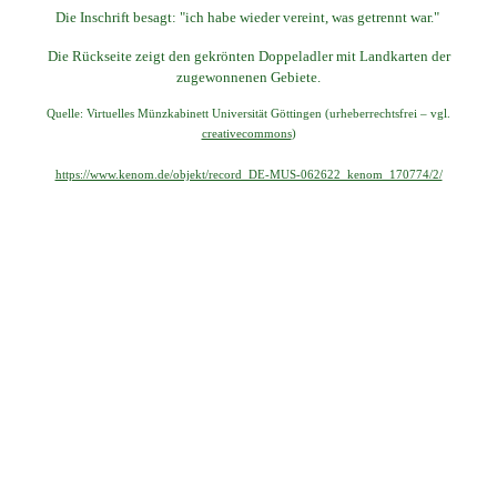
Die Inschrift besagt: "ich habe wieder vereint, was getrennt war."
Genealogie
Die Rückseite zeigt den gekrönten Doppeladler mit Landkarten der
zugewonnenen Gebiete.
WOLHYNIEN spezial
Quelle: Virtuelles Münzkabinett Universität Göttingen (urheberrechtsfrei – vgl.
creativecommons
)
historische Publikationen
https://www.kenom.de/objekt/record_DE-MUS-062622_kenom_170774/2/
LWW Weichsel Warthe
Heimat GALIZIEN
UKRAINE
CHOLMERLAND
Heimat PFALZ