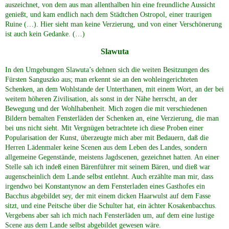
auszeichnet, von dem aus man allenthalben hin eine freundliche Aussicht
genießt, und kam endlich nach dem Städtchen Ostropol, einer traurigen
Ruine (…). Hier sieht man keine Verzierung, und von einer Verschönerung
ist auch kein Gedanke. (…)
Slawuta
In den Umgebungen Slawuta’s dehnen sich die weiten Besitzungen des
Fürsten Sanguszko aus; man erkennt sie an den wohleingerichteten
Schenken, an dem Wohlstande der Unterthanen, mit einem Wort, an der bei
weitem höheren Zivilisation, als sonst in der Nähe herrscht, an der
Bewegung und der Wohlhabenheit. Mich zogen die mit verschiedenen
Bildern bemalten Fensterläden der Schenken an, eine Verzierung, die man
bei uns nicht sieht. Mit Vergnügen betrachtete ich diese Proben einer
Popularisation der Kunst, überzeugte mich aber mit Bedauern, daß die
Herren Lädenmaler keine Scenen aus dem Leben des Landes, sondern
allgemeine Gegenstände, meistens Jagdscenen, gezeichnet hatten. An einer
Stelle sah ich indeß einen Bärenführer mit seinem Bären, und dieß war
augenscheinlich dem Lande selbst entlehnt. Auch erzählte man mir, dass
irgendwo bei Konstantynow an dem Fensterladen eines Gasthofes ein
Bacchus abgebildet sey, der mit einem dicken Haarwulst auf dem Fasse
sitzt, und eine Peitsche über die Schulter hat, ein ächter Kosakenbacchus.
Vergebens aber sah ich mich nach Fensterläden um, auf dem eine lustige
Scene aus dem Lande selbst abgebildet gewesen wäre.