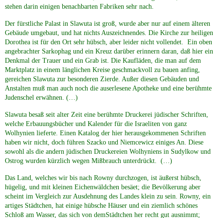
stehen darin einigen benachbarten Fabriken sehr nach.
Der fürstliche Palast in Slawuta ist groß, wurde aber nur auf einem älteren
Gebäude umgebaut, und hat nichts Auszeichnendes. Die Kirche zur heiligen
Dorothea ist für den Ort sehr hübsch, aber leider nicht vollendet. Ein oben
angebrachter Sarkophag und ein Kreuz darüber erinnern daran, daß hier ein
Denkmal der Trauer und ein Grab ist. Die Kaufläden, die man auf dem
Marktplatz in einem länglichen Kreise geschmackvoll zu bauen anfing,
gereichen Slawuta zur besonderen Zierde. Außer diesen Gebäuden und
Anstalten muß man auch noch die auserlesene Apotheke und eine berühmte
Judenschel erwähnen. (…)
Slawuta besaß seit alter Zeit eine berühmte Druckerei jüdischer Schriften,
welche Erbauungsbücher und Kalender für die Israeliten von ganz
Wolhynien lieferte. Einen Katalog der hier herausgekommenen Schriften
haben wir nicht, doch führen Szacko und Niemcewicz einiges An. Diese
sowohl als die andern jüdischen Druckereien Wolhyniens in Sudylkow und
Ostrog wurden kürzlich wegen Mißbrauch unterdrückt. (…)
Das Land, welches wir bis nach Rowny durchzogen, ist äußerst hübsch,
hügelig, und mit kleinen Eichenwäldchen besäet; die Bevölkerung aber
scheint im Vergleich zur Ausdehnung des Landes klein zu sein. Rowny, ein
artiges Städtchen, hat einige hübsche Häuser und ein ziemlich schönes
Schloß am Wasser, das sich von demStädtchen her recht gut ausnimmt;