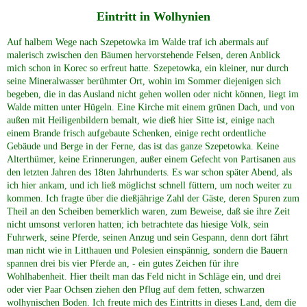
Eintritt in Wolhynien
Genealogie
Auf halbem Wege nach Szepetowka im Walde traf ich abermals auf
malerisch zwischen den Bäumen hervorstehende Felsen, deren Anblick
WOLHYNIEN spezial
mich schon in Korec so erfreut hatte. Szepetowka, ein kleiner, nur durch
seine Mineralwasser berühmter Ort, wohin im Sommer diejenigen sich
begeben, die in das Ausland nicht gehen wollen oder nicht können, liegt im
historische Publikationen
Walde mitten unter Hügeln. Eine Kirche mit einem grünen Dach, und von
außen mit Heiligenbildern bemalt, wie dieß hier Sitte ist, einige nach
einem Brande frisch aufgebaute Schenken, einige recht ordentliche
LWW Weichsel Warthe
Gebäude und Berge in der Ferne, das ist das ganze Szepetowka. Keine
Alterthümer, keine Erinnerungen, außer einem Gefecht von Partisanen aus
den letzten Jahren des 18ten Jahrhunderts. Es war schon später Abend, als
Heimat GALIZIEN
ich hier ankam, und ich ließ möglichst schnell füttern, um noch weiter zu
kommen. Ich fragte über die dießjährige Zahl der Gäste, deren Spuren zum
Theil an den Scheiben bemerklich waren, zum Beweise, daß sie ihre Zeit
UKRAINE
nicht umsonst verloren hatten; ich betrachtete das hiesige Volk, sein
Fuhrwerk, seine Pferde, seinen Anzug und sein Gespann, denn dort fährt
man nicht wie in Litthauen und Polesien einspännig, sondern die Bauern
CHOLMERLAND
spannen drei bis vier Pferde an, - ein gutes Zeichen für ihre
Wohlhabenheit. Hier theilt man das Feld nicht in Schläge ein, und drei
oder vier Paar Ochsen ziehen den Pflug auf dem fetten, schwarzen
Heimat PFALZ
wolhynischen Boden. Ich freute mich des Eintritts in dieses Land, dem die