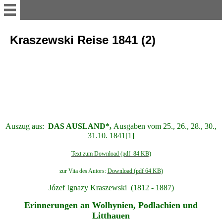
myvolyn
Kraszewski Reise 1841 (2)
AKTUELLES
Reise-Impressionen 2016
Reise-Impressionen 2017
Auszug aus:
DAS AUSLAND*,
Ausgaben vom 25., 26., 28., 30.,
31.10. 1841
[1]
Reise-Impressionen 2018
Text zum Download (pdf 84 KB)
zur Vita des Autors:
Download (pdf 64 KB)
Reise-Impressionen 2019
Józef Ignazy Kraszewski (1812 - 1887)
Erinnerungen an Wolhynien, Podlachien und
Heimat WOLHYNIEN
Litthauen