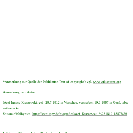
*Anmerkung zur Quelle der Publikation "out-of-copyright": vgl.
www.wikisource.org
Anmerkung zum Autor:
Józef Ignacy Kraszewski, geb. 28.7.1812 in Warschau, verstorben 19.3.1887 in Genf, lebte
zeitweise in
Shitomir/Wolhynien
https://saebi.isgv.de/biografie/Jozef_Kraszewski_%281812-1887%29