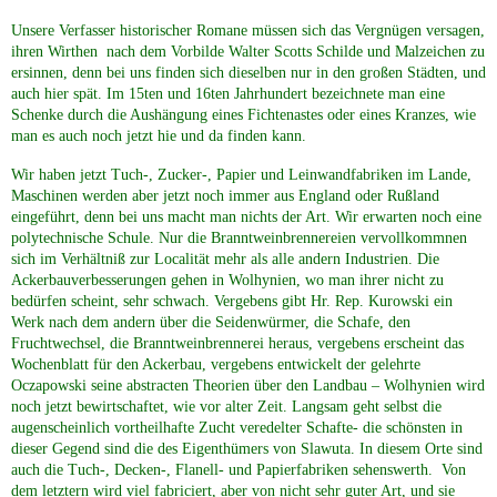
Unsere Verfasser historischer Romane müssen sich das Vergnügen versagen,
ihren Wirthen nach dem Vorbilde Walter Scotts Schilde und Malzeichen zu
ersinnen, denn bei uns finden sich dieselben nur in den großen Städten, und
auch hier spät. Im 15ten und 16ten Jahrhundert bezeichnete man eine
Schenke durch die Aushängung eines Fichtenastes oder eines Kranzes, wie
man es auch noch jetzt hie und da finden kann.
Wir haben jetzt Tuch-, Zucker-, Papier und Leinwandfabriken im Lande,
Maschinen werden aber jetzt noch immer aus England oder Rußland
eingeführt, denn bei uns macht man nichts der Art. Wir erwarten noch eine
polytechnische Schule. Nur die Branntweinbrennereien vervollkommnen
sich im Verhältniß zur Localität mehr als alle andern Industrien. Die
Ackerbauverbesserungen gehen in Wolhynien, wo man ihrer nicht zu
bedürfen scheint, sehr schwach. Vergebens gibt Hr. Rep. Kurowski ein
Werk nach dem andern über die Seidenwürmer, die Schafe, den
Fruchtwechsel, die Branntweinbrennerei heraus, vergebens erscheint das
Wochenblatt für den Ackerbau, vergebens entwickelt der gelehrte
Oczapowski seine abstracten Theorien über den Landbau – Wolhynien wird
noch jetzt bewirtschaftet, wie vor alter Zeit. Langsam geht selbst die
augenscheinlich vortheilhafte Zucht veredelter Schafte- die schönsten in
dieser Gegend sind die des Eigenthümers von Slawuta. In diesem Orte sind
auch die Tuch-, Decken-, Flanell- und Papierfabriken sehenswerth. Von
dem letztern wird viel fabriciert, aber von nicht sehr guter Art, und sie