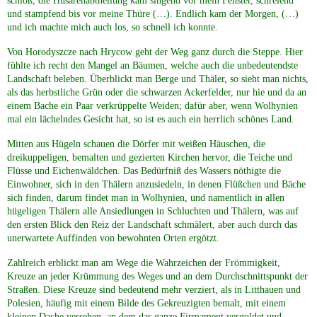
schloß, die Husarenabtheilung kam singend vor mein Fenster, schreiend
und stampfend bis vor meine Thüre (…). Endlich kam der Morgen, (…)
und ich machte mich auch los, so schnell ich konnte.
Von Horodyszcze nach Hrycow geht der Weg ganz durch die Steppe. Hier
fühlte ich recht den Mangel an Bäumen, welche auch die unbedeutendste
Landschaft beleben. Überblickt man Berge und Thäler, so sieht man nichts,
als das herbstliche Grün oder die schwarzen Ackerfelder, nur hie und da an
einem Bache ein Paar verkrüppelte Weiden; dafür aber, wenn Wolhynien
mal ein lächelndes Gesicht hat, so ist es auch ein herrlich schönes Land.
Mitten aus Hügeln schauen die Dörfer mit weißen Häuschen, die
dreikuppeligen, bemalten und gezierten Kirchen hervor, die Teiche und
Flüsse und Eichenwäldchen. Das Bedürfniß des Wassers nöthigte die
Einwohner, sich in den Thälern anzusiedeln, in denen Flüßchen und Bäche
sich finden, darum findet man in Wolhynien, und namentlich in allen
hügeligen Thälern alle Ansiedlungen in Schluchten und Thälern, was auf
den ersten Blick den Reiz der Landschaft schmälert, aber auch durch das
unerwartete Auffinden von bewohnten Orten ergötzt.
Zahlreich erblickt man am Wege die Wahrzeichen der Frömmigkeit,
Kreuze an jeder Krümmung des Weges und an dem Durchschnittspunkt der
Straßen. Diese Kreuze sind bedeutend mehr verziert, als in Litthauen und
Polesien, häufig mit einem Bilde des Gekreuzigten bemalt, mit einem
kleinen Dache versehen, an dem das ganze Firmament vergoldet und