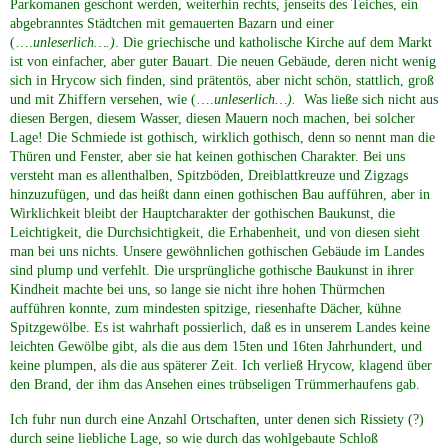
Parkomanen geschont werden, weiterhin rechts, jenseits des Teiches, ein
abgebranntes Städtchen mit gemauerten Bazarn und einer
(….
unleserlich….)
. Die griechische und katholische Kirche auf dem Markt
ist von einfacher, aber guter Bauart. Die neuen Gebäude, deren nicht wenig
sich in Hrycow sich finden, sind prätentös, aber nicht schön, stattlich, groß
und mit Zhiffern versehen, wie (….
unleserlich…).
Was ließe sich nicht aus
diesen Bergen, diesem Wasser, diesen Mauern noch machen, bei solcher
Lage! Die Schmiede ist gothisch, wirklich gothisch, denn so nennt man die
Thüren und Fenster, aber sie hat keinen gothischen Charakter. Bei uns
versteht man es allenthalben, Spitzböden, Dreiblattkreuze und Zigzags
hinzuzufügen, und das heißt dann einen gothischen Bau aufführen, aber in
Wirklichkeit bleibt der Hauptcharakter der gothischen Baukunst, die
Leichtigkeit, die Durchsichtigkeit, die Erhabenheit, und von diesen sieht
man bei uns nichts. Unsere gewöhnlichen gothischen Gebäude im Landes
sind plump und verfehlt. Die ursprüngliche gothische Baukunst in ihrer
Kindheit machte bei uns, so lange sie nicht ihre hohen Thürmchen
aufführen konnte, zum mindesten spitzige, riesenhafte Dächer, kühne
Spitzgewölbe. Es ist wahrhaft possierlich, daß es in unserem Landes keine
leichten Gewölbe gibt, als die aus dem 15ten und 16ten Jahrhundert, und
keine plumpen, als die aus späterer Zeit. Ich verließ Hrycow, klagend über
den Brand, der ihm das Ansehen eines trübseligen Trümmerhaufens gab.
Ich fuhr nun durch eine Anzahl Ortschaften, unter denen sich Rissiety (?)
durch seine liebliche Lage, so wie durch das wohlgebaute Schloß