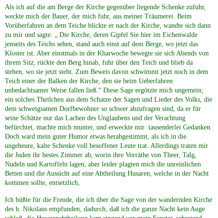
Als ich auf die am Berge der Kirche gegenüber liegende Schenke zufuhr,
weckte mich der Bauer, der mich fuhr, aus meiner Träumerei. Beim
Vorüberfahren an dem Teiche blickte er nach der Kirche, wandte sich dann
zu mir und sagte: „ Die Kirche, deren Gipfel Sie hier im Eichenwalde
jenseits des Teichs sehen, stand auch einst auf dem Berge, wo jetzt das
Kloster ist. Aber einstmals in der Kharwoche bewegte sie sich Abends von
ihrem Sitz, rückte den Berg hinab, fuhr über den Teich und blieb da
stehen, wo sie jetzt steht. Zum Beweis davon schwimmt jetzt noch in dem
Teich einer der Balken der Kirche, den sie beim Ueberfahren
unbedachtsamer Weise fallen ließ.“ Diese Sage ergötzte mich ungemein;
ein solches Theilchen aus dem Schatze der Sagen und Lieder des Volks, die
dem schweigsamen Dorfbewohner so schwer abzufragen sind, da er für
seine Schätze nur das Lachen des Unglaubens und der Verachtung
befürchtet, machte mich munter, und erweckte mir tausenderlei Gedanken.
Doch ward mein guter Humor etwas herabgestimmt, als ich in die
ungeheure, kalte Schenke voll besoffener Leute trat. Allerdings traten mir
die Juden ihr bestes Zimmer ab, worin ihre Vorräthe von Theer, Talg,
Nudeln und Kartoffeln lagen, aber leider plagten mich die unreinlichen
Betten und die Aussicht auf eine Abtheilung Husaren, welche in der Nacht
kommen sollte, entsetzlich,
Ich büßte für die Freude, die ich über die Sage von der wandernden Kirche
des h. Nikolaus empfunden, dadurch, daß ich die ganze Nacht kein Auge