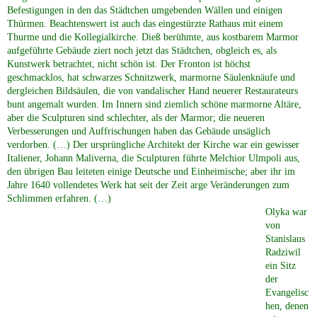
Befestigungen in den das Städtchen umgebenden Wällen und einigen
Thürmen. Beachtenswert ist auch das eingestürzte Rathaus mit einem
Thurme und die Kollegialkirche. Dieß berühmte, aus kostbarem Marmor
aufgeführte Gebäude ziert noch jetzt das Städtchen, obgleich es, als
Kunstwerk betrachtet, nicht schön ist. Der Fronton ist höchst
geschmacklos, hat schwarzes Schnitzwerk, marmorne Säulenknäufe und
dergleichen Bildsäulen, die von vandalischer Hand neuerer Restaurateurs
bunt angemalt wurden. Im Innern sind ziemlich schöne marmorne Altäre,
aber die Sculpturen sind schlechter, als der Marmor; die neueren
Verbesserungen und Auffrischungen haben das Gebäude unsäglich
verdorben. (…) Der ursprüngliche Architekt der Kirche war ein gewisser
Italiener, Johann Maliverna, die Sculpturen führte Melchior Ulmpoli aus,
den übrigen Bau leiteten einige Deutsche und Einheimische; aber ihr im
Jahre 1640 vollendetes Werk hat seit der Zeit arge Veränderungen zum
Schlimmen erfahren. (…)
Olyka war
von
Stanislaus
Radziwil
ein Sitz
der
Evangelisc
hen, denen