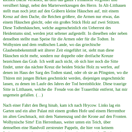
versilbert hängt, nebst den Marterwerkzeugen des Herrn. In Alt-Litthauen
stellt man noch jetzt auf den Gräbern kleine Häuschen auf, mit einem
Kreuz auf dem Dache, die Reichen größere, die Armen nur etwas, das
einem Häuschen gleicht, oder ein großes Stück Holz auf zwei Stützen.
Diese Todtenhäuschen, welche augenscheinlich ein Ueberrest des
Heidentums sind, werden jetzt seltener aufgestellt. In dieselben oder neben
denselben stellte man Speise für die Armen oder für die Todten. In
Wolhynien und dem reußischen Lande, wo das griechische
Glaubensbekenntniß seit älterer Zeit eingeführt ist, sieht man diese
Häuschen nicht mehr, sondern nur doppelte oder dreifache Kreuze
bezeichnen das Grab. Ich weiß auch nicht, ob sich hier noch die Sitte
findet, unter das nächste Kreuz die beiden Stücke Holz zu werfen, auf
denen im Haus der Sarg des Todten stand, oder ob sie an Pfingsten, wo die
Thüren mit jungen Birken geschmückt werden, diejenigen ungeschmückt
lassen, zu denen im Laufe des Jahres der Tod hereinblickte. Diese traurige
Sitte in Litthauen, welche die Freude von der Trauerthür entfernt, hat mir
ungemein gefallen. (…)
Nach einer Fahrt den Berg hinab, kam ich nach Hrycow. Links lag ein
Garten und ein alter Palast mit einem großen Hofe und einem Herrenthor
im alten Geschmack, mit dem Namenszug und der Krone auf den Fronten.
Wolhynische Sitte! Ein Herrenhaus, weiter unten ein Teich, über
demselben eine Handvoll zerstreuter Pappeln, die hier von keinem