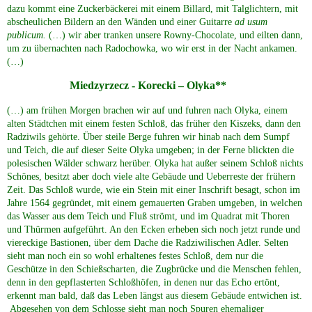
dazu kommt eine Zuckerbäckerei mit einem Billard, mit Talglichtern, mit
abscheulichen Bildern an den Wänden und einer Guitarre
ad usum
publicum.
(…) wir aber tranken unsere Rowny-Chocolate, und eilten dann,
um zu übernachten nach Radochowka, wo wir erst in der Nacht ankamen.
(…)
Miedzyrzecz - Korecki – Olyka**
(…) am frühen Morgen brachen wir auf und fuhren nach Olyka, einem
alten Städtchen mit einem festen Schloß, das früher den Kiszeks, dann den
Radziwils gehörte. Über steile Berge fuhren wir hinab nach dem Sumpf
und Teich, die auf dieser Seite Olyka umgeben; in der Ferne blickten die
polesischen Wälder schwarz herüber. Olyka hat außer seinem Schloß nichts
Schönes, besitzt aber doch viele alte Gebäude und Ueberreste der frühern
Zeit. Das Schloß wurde, wie ein Stein mit einer Inschrift besagt, schon im
Jahre 1564 gegründet, mit einem gemauerten Graben umgeben, in welchen
das Wasser aus dem Teich und Fluß strömt, und im Quadrat mit Thoren
und Thürmen aufgeführt. An den Ecken erheben sich noch jetzt runde und
viereckige Bastionen, über dem Dache die Radziwilischen Adler. Selten
sieht man noch ein so wohl erhaltenes festes Schloß, dem nur die
Geschütze in den Schießscharten, die Zugbrücke und die Menschen fehlen,
denn in den gepflasterten Schloßhöfen, in denen nur das Echo ertönt,
erkennt man bald, daß das Leben längst aus diesem Gebäude entwichen ist.
Abgesehen von dem Schlosse sieht man noch Spuren ehemaliger