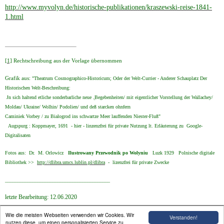
http://www.myvolyn.de/historische-publikationen/kraszewski-reise-1841-
1.html
[1]
Rechtschreibung aus der Vorlage übernommen
Grafik aus:
"Theatrum Cosmographico-Historicum; Oder der Welt-Currier - Anderer Schauplatz Der
Historischen Welt-Beschreibung:
Jn sich haltend etliche sonderbarliche neue .̤Begebenheiten/ mit eigentlicher Vorstellung der Wallachey/
Moldau/ Ukraine/ Wolhin/ Podolien/ und deß starcken ohnfern
Caminiek Vorbey / zu Bialogrod ins schwartze Meer lauffenden Niester-Fluß"
Augspurg : Koppmayer, 1691 - hier - linzenzfrei für private Nutzung lt. Erläuterung zu Google-
Digitalisaten
Fotos aus: Dr. M. Orlowicz
Ilustrowany Przewodnik po Wolyniu
Luzk 1929
Polnische digitale
Bibliothek >>
http://dlibra.umcs.lublin.pl/dlibra
- lizenzfrei für private Zwecke
__________________________________________
letzte Bearbeitung: 12.06.2020
Wie die meisten Webseiten verwenden wir Cookies. Wir
Verstanden!
nutzen diese, um einen personalisierten Service zu