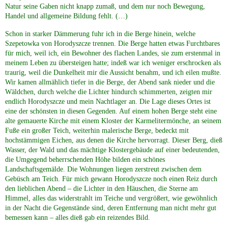
Natur seine Gaben nicht knapp zumaß, und dem nur noch Bewegung,
Handel und allgemeine Bildung fehlt. (…)
späte Kriegsfolgen
Schon in starker Dämmerung fuhr ich in die Berge hinein, welche
Szepetowka von Horodyszcze trennen. Die Berge hatten etwas Furchtbares
G&auml;stebuch (3)
für mich, weil ich, ein Bewohner des flachen Landes, sie zum erstenmal in
meinem Leben zu übersteigen hatte; indeß war ich weniger erschrocken als
traurig, weil die Dunkelheit mir die Aussicht benahm, und ich eilen mußte.
Kontakt (4)
Wir kamen allmählich tiefer in die Berge, der Abend sank nieder und die
Wäldchen, durch welche die Lichter hindurch schimmerten, zeigten mir
endlich Horodyszcze und mein Nachtlager an. Die Lage dieses Ortes ist
Impressum
eine der schönsten in diesen Gegenden. Auf einem hohen Berge steht eine
alte gemauerte Kirche mit einem Kloster der Karmelitermönche, an seinem
Fuße ein großer Teich, weiterhin malerische Berge, bedeckt mit
Sitemap (10)
hochstämmigen Eichen, aus denen die Kirche hervorragt. Dieser Berg, dieß
Wasser, der Wald und das mächtige Klostergebäude auf einer bedeutenden,
die Umgegend beherrschenden Höhe bilden ein schönes
Datenschutz
Landschaftsgemälde. Die Wohnungen liegen zerstreut zwischen dem
Gebüsch am Teich. Für mich gewann Horodyszcze noch einen Reiz durch
den lieblichen Abend – die Lichter in den Häuschen, die Sterne am
Himmel, alles das widerstrahlt im Teiche und vergrößert, wie gewöhnlich
Referenzen
in der Nacht die Gegenstände sind, deren Entfernung man nicht mehr gut
bemessen kann – alles dieß gab ein reizendes Bild.