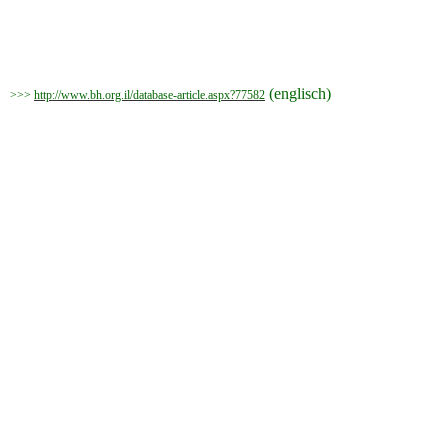
(englisch)
>>>
http://www.bh.org.il/database-article.aspx?77582