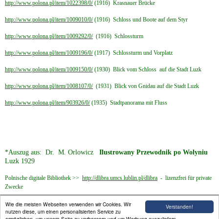
http://www.polona.pl/item/1022398/0/
(1916) Krasnauer Brücke
http://www.polona.pl/item/1009010/0/
(1916) Schloss und Boote auf dem Styr
http://www.polona.pl/item/1009292/0/
(1916) Schlossturm
http://www.polona.pl/item/1009196/0/
(1917) Schlossturm und Vorplatz
http://www.polona.pl/item/1009150/0/
(1930) Blick vom Schloss auf die Stadt Luzk
http://www.polona.pl/item/1008107/0/
(1931) Blick von Gnidau auf die Stadt Luzk
http://www.polona.pl/item/903926/0/
(1935) Stadtpanorama mit Fluss
*Auszug aus: Dr. M. Orlowicz
Ilustrowany Przewodnik po Wolyniu
Luzk 1929
Polnische digitale Bibliothek >>
http://dlibra.umcs.lublin.pl/dlibra
- lizenzfrei für private
Zwecke
Wie die meisten Webseiten verwenden wir Cookies. Wir
Verstanden!
nutzen diese, um einen personalisierten Service zu
ermöglichen, um unsere Seite zu verbessern und um Werbung auszuliefern.