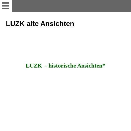
myvolyn
LUZK alte Ansichten
AKTUELLES
Reise-Impressionen 2016
LUZK - historische Ansichten*
Reise-Impressionen 2017
Reise-Impressionen 2018
Reise-Impressionen 2019
Heimat WOLHYNIEN