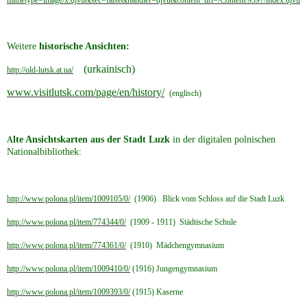
mimetype=image/x.djvu&sec=false&handler=djvu&content_url=/Content/9397/index.djvu
Weitere
historische Ansichten:
(urkainisch)
http://old-lutsk.at.ua/
www.visitlutsk.com/page/en/history/
(englisch)
lte Ansichtskarten aus der Stadt Luzk
in der digitalen polnischen
A
Nationalbibliothek:
http://www.polona.pl/item/1009105/0/
(1906) Blick vom Schloss auf die Stadt Luzk
http://www.polona.pl/item/774344/0/
(1909 - 1911) Städtische Schule
http://www.polona.pl/item/774361/0/
(1910) Mädchengymnasium
http://www.polona.pl/item/1009410/0/
(1916) Jungengymnasium
http://www.polona.pl/item/1009393/0/
(1915) Kaserne