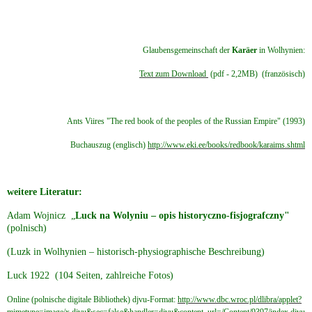
Glaubensgemeinschaft der
Karäer
in Wolhynien:
Text zum Download
(pdf - 2,2MB) (französisch)
Ants Viires "The red book of the peoples of the Russian Empire" (1993)
Buchauszug (englisch)
http://www.eki.ee/books/redbook/karaims.shtml
weitere Literatur:
Adam Wojnicz „
Luck na Wolyniu – opis historyczno-fisjografczny"
(polnisch)
(Luzk in Wolhynien – historisch-physiographische Beschreibung)
Luck 1922 (104 Seiten, zahlreiche Fotos)
Online (polnische digitale Bibliothek) djvu-Format:
http://www.dbc.wroc.pl/dlibra/applet?