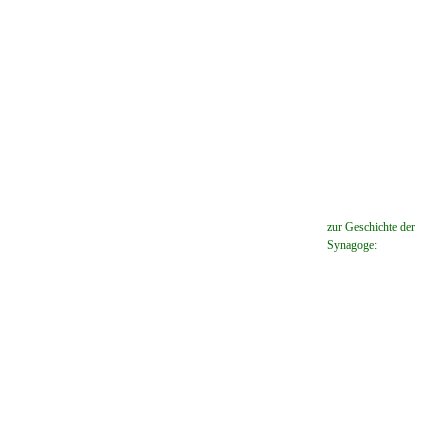
späte Kriegsfolgen
G&auml;stebuch (3)
Kontakt (4)
Impressum
zur Geschichte der
Synagoge:
Sitemap (10)
Datenschutz
Referenzen