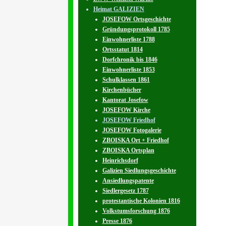
Heimat GALIZIEN
JOSEFOW Ortsgeschichte
Gründungsprotokoll 1785
Einwohnerliste 1788
Ortsstatut 1814
Dorfchronik bis 1846
Einwohnerliste 1853
Schulklassen 1861
Kirchenbücher
Kantorat Josefow
JOSEFOW Kirche
JOSEFOW Friedhof
JOSEFOW Fotogalerie
ZBOISKA Ort + Friedhof
ZBOISKA Ortsplan
Heinrichsdorf
Galizien Siedlungsgeschichte
Ansiedlungspatente
Siedlergesetz 1787
protestantische Kolonien 1816
Volkstumsforschung 1876
Presse 1876