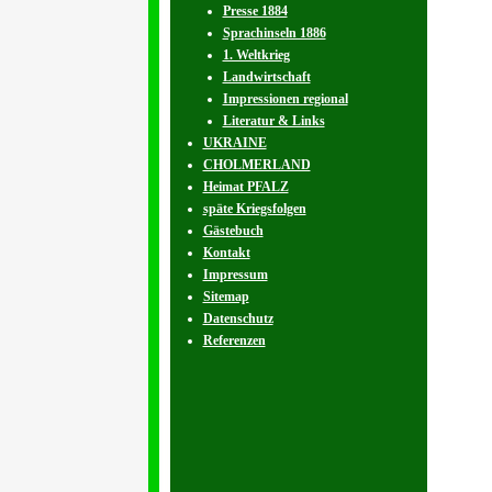
Presse 1884
Sprachinseln 1886
1. Weltkrieg
Landwirtschaft
Impressionen regional
Literatur & Links
UKRAINE
CHOLMERLAND
Heimat PFALZ
späte Kriegsfolgen
Gästebuch
Kontakt
Impressum
Sitemap
Datenschutz
Referenzen