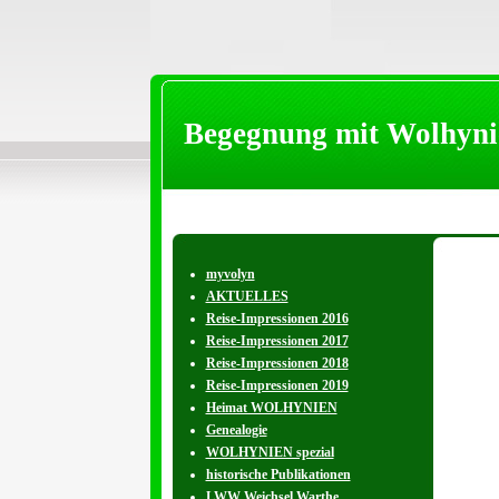
Begegnung mit Wolhyni
myvolyn
AKTUELLES
Reise-Impressionen 2016
Reise-Impressionen 2017
Reise-Impressionen 2018
Reise-Impressionen 2019
Heimat WOLHYNIEN
Genealogie
WOLHYNIEN spezial
historische Publikationen
LWW Weichsel Warthe